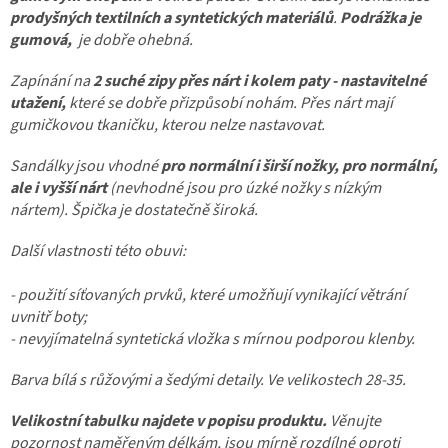
prodyšných textilních a syntetických materiálů
.
Podrážka je
gumová,
je dobře ohebná.
Zapínání na
2 suché zipy přes nárt i kolem paty - nastavitelné
utažení,
které se dobře přizpůsobí nohám. Přes nárt mají
gumičkovou tkaničku, kterou nelze nastavovat.
Sandálky jsou vhodné
pro normální i širší nožky, pro normální,
ale i vyšší nárt
(nevhodné jsou pro úzké nožky s nízkým
nártem). Špička je dostatečně široká.
Další vlastnosti této obuvi:
- použití síťovaných prvků, které umožňují vynikající větrání
uvnitř boty;
- nevyjímatelná syntetická vložka s mírnou podporou klenby.
Barva bílá s růžovými a šedými detaily. Ve velikostech 28-35.
Velikostní tabulku najdete v popisu produktu.
Věnujte
pozornost naměřeným délkám, jsou mírně rozdílné oproti