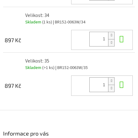
Velikost: 34
Skladem
(1 ks)
| BR152-0063W/34
Do 
897 Kč
Velikost: 35
Skladem
(>1 ks)
| BR152-0063W/35
Do 
897 Kč
Z
á
p
a
Informace pro vás