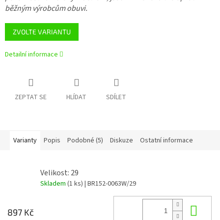
běžným výrobcům obuvi.
ZVOLTE VARIANTU
Detailní informace
ZEPTAT SE
HLÍDAT
SDÍLET
Varianty
Popis
Podobné (5)
Diskuze
Ostatní informace
Velikost: 29
Skladem
(1 ks)
| BR152-0063W/29
Do 
897 Kč