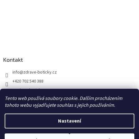
Kontakt
info
@
zdrave-boticky.cz
+420 702 540 388
@zdraveboticky
Tento web používá soubory cookie. Dalším procházením
zdraveboticky
tohoto webu vyjadřujete souhlas s jejich používáním.
Nastavení
Vytvořil Shoptet
Poštovné a balné 87,- Kč prostřednictvím Zásilkovny na výdejní místo
Z-point, DPD CZ Pick up výdejní místo za 70,- Kč, DPD Private na adresu