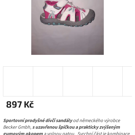
897 Kč
Měrná
Sportovní prodyšné dívčí sandály
cena:
od německého výrobce
Becker Gmbh,
s uzavřenou špičkou a prakticky zvýšeným
gumovým okopem
a volnou patou. Svrchní část je kombinace