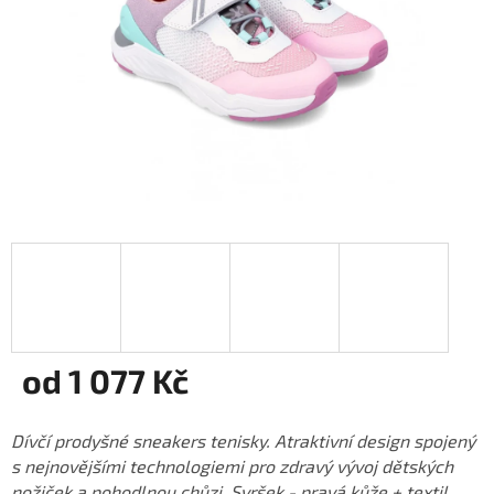
od
1 077 Kč
Měrná
cena:
Dívčí prodyšné sneakers tenisky. Atraktivní design spojený
s nejnovějšími technologiemi pro zdravý vývoj dětských
nožiček a pohodlnou chůzi. Svršek - pravá kůže + textil,