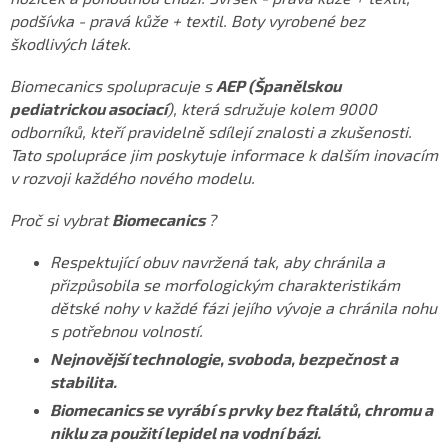
podšívka - pravá kůže + textil. Boty vyrobené bez
škodlivých látek.
Biomecanics spolupracuje s
AEP (Španělskou
pediatrickou asociací
), která sdružuje kolem 9000
odborníků, kteří pravidelně sdílejí znalosti a zkušenosti.
Tato spolupráce jim poskytuje informace k dalším inovacím
v rozvoji každého nového modelu.
Proč si vybrat
Biomecanics
?
Respektující obuv navržená tak, aby chránila a
přizpůsobila se morfologickým charakteristikám
dětské nohy v každé fázi jejího vývoje a chránila nohu
s potřebnou volností.
Nejnovější technologie, svoboda, bezpečnost a
stabilita.
Biomecanics se vyrábí s prvky bez ftalátů, chromu a
niklu za použití lepidel na vodní bázi.