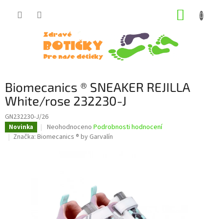
Přejít
NÁKUP
na
obsah
KOŠÍK
Biomecanics ® SNEAKER REJILLA
White/rose 232230-J
GN232230-J/26
Průměrné
Neohodnoceno
Podrobnosti hodnocení
Novinka
hodnocení
Značka:
Biomecanics ® by Garvalín
produktu
je
0,0
z
5
hvězdiček.