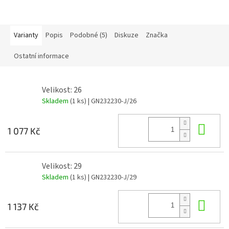
Varianty
Popis
Podobné (5)
Diskuze
Značka
Ostatní informace
Velikost: 26
Skladem
(1 ks)
| GN232230-J/26
Do 
1 077 Kč
Velikost: 29
Skladem
(1 ks)
| GN232230-J/29
Do 
1 137 Kč