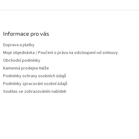
Z
á
p
a
Informace pro vás
t
Doprava a platby
í
Moje objednávka / Poučení o právu na odstoupení od smlouvy
Obchodní podmínky
Kamenná prodejna Halže
Podmínky ochrany osobních údajů
Podmínky zpracování osobní údajů
Souhlas se zobrazováním nabídek