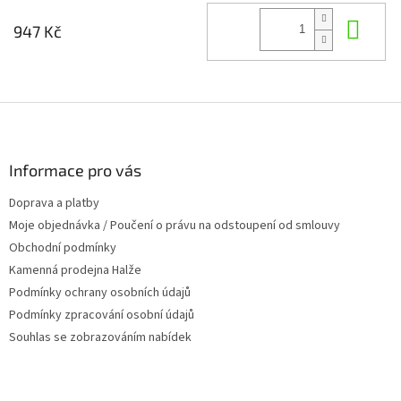
Do 
947 Kč
Z
á
p
a
Informace pro vás
t
Doprava a platby
í
Moje objednávka / Poučení o právu na odstoupení od smlouvy
Obchodní podmínky
Kamenná prodejna Halže
Podmínky ochrany osobních údajů
Podmínky zpracování osobní údajů
Souhlas se zobrazováním nabídek