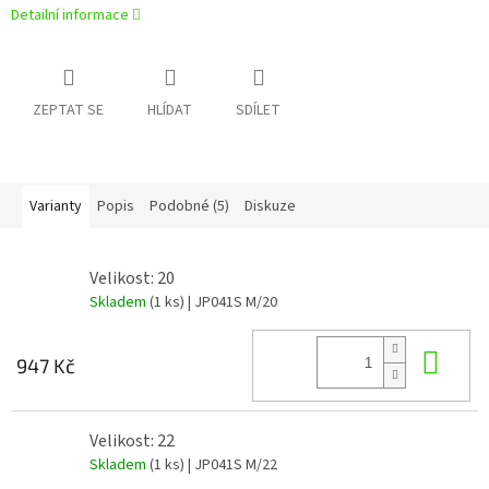
Detailní informace
ZEPTAT SE
HLÍDAT
SDÍLET
Varianty
Popis
Podobné (5)
Diskuze
Velikost: 20
Skladem
(1 ks)
| JP041S M/20
Do 
947 Kč
Velikost: 22
Skladem
(1 ks)
| JP041S M/22