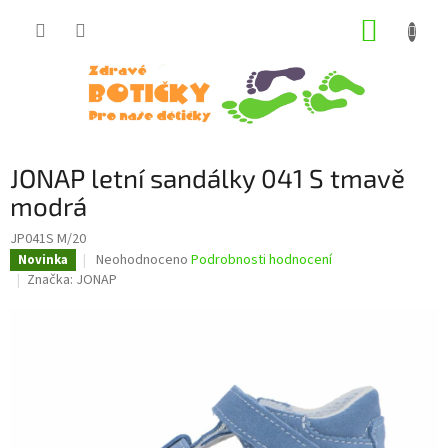
Přejít
NÁKUP
na
obsah
KOŠÍK
JONAP letní sandálky 041 S tmavě
modrá
JP041S M/20
Průměrné
Neohodnoceno
Podrobnosti hodnocení
Novinka
hodnocení
Značka:
JONAP
produktu
je
0,0
z
5
hvězdiček.