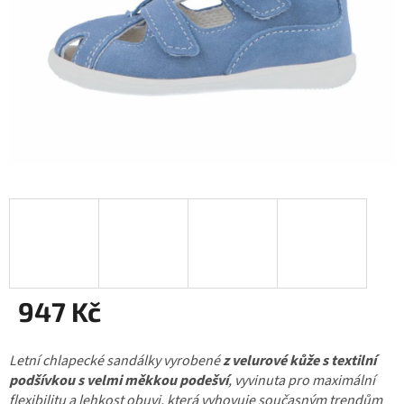
947 Kč
Měrná
Letní chlapecké sandálky vyrobené
cena:
z velurové kůže s textilní
podšívkou s velmi měkkou podešví
, vyvinuta pro maximální
flexibilitu a lehkost obuvi, která vyhovuje současným trendům