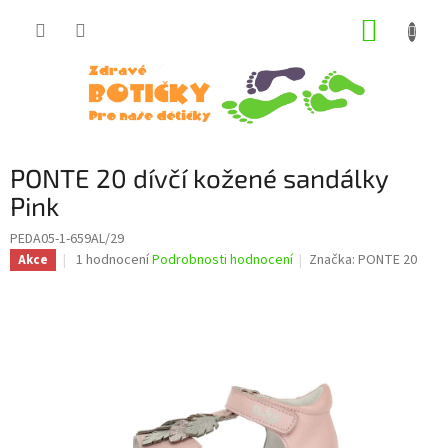
Přejít
NÁKUP
na
obsah
KOŠÍK
PONTE 20 dívčí kožené sandálky
Pink
PEDA05-1-659AL/29
Průměrné
1 hodnocení
Podrobnosti hodnocení
Značka:
PONTE 20
Akce
hodnocení
produktu
je
5,0
z
5
hvězdiček.