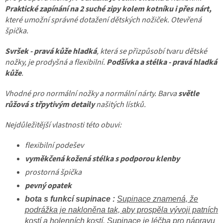
Praktické zapínání na 2 suché zipy kolem kotníku i přes nárt,
které umožní správné dotažení dětských nožiček. Otevřená
špička.
Svršek - pravá kůže hladká
, která se přizpůsobí tvaru dětské
nožky, je prodyšná a flexibilní.
Podšívka a stélka - pravá hladká
kůže
.
Vhodné pro normální nožky a normální nárty.
Barva
světle
růžová s třpytivým detaily
našitých lístků.
Nejdůležitější vlastnosti této obuvi:
flexibilní podešev
vyměkčená kožená stélka s podporou klenby
prostorná špička
pevný opatek
bota s funkcí supinace :
Supinace znamená, že
podrážka je nakloněna tak, aby prospěla vývoji patních
kostí a holenních kostí. Supinace je léčba pro nápravu