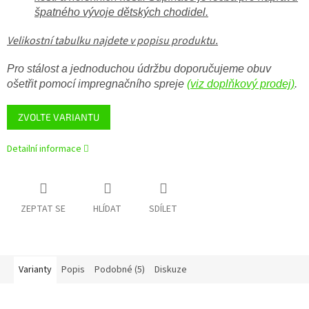
špatného vývoje dětských chodidel.
Velikostní tabulku najdete v popisu produktu.
Pro stálost a jednoduchou údržbu doporučujeme obuv
ošetřit pomocí impregnačního spreje
(viz doplňkový prodej)
.
ZVOLTE VARIANTU
Detailní informace
ZEPTAT SE
HLÍDAT
SDÍLET
Varianty
Popis
Podobné (5)
Diskuze