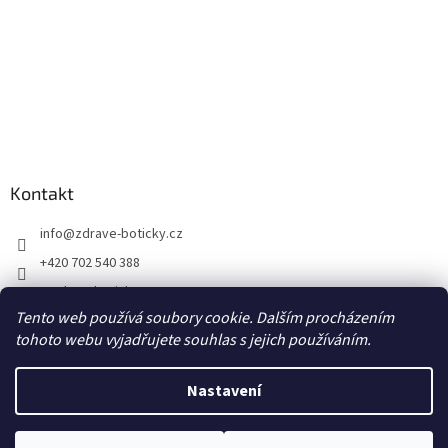
Kontakt
info
@
zdrave-boticky.cz
+420 702 540 388
@zdraveboticky
Tento web používá soubory cookie. Dalším procházením
zdraveboticky
tohoto webu vyjadřujete souhlas s jejich používáním.
Nastavení
Vytvořil Shoptet
Poštovné a balné 87,- Kč prostřednictvím Zásilkovny na výdejní místo
Z-point, DPD CZ Pick up výdejní místo za 70,- Kč, DPD Private na adresu