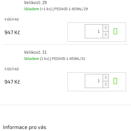
Velikost: 29
Skladem
(>1 ks)
| PEDA05-1-659AL/29
1 057 Kč
Do 
947 Kč
Velikost: 31
Skladem
(1 ks)
| PEDA05-1-659AL/31
1 057 Kč
Do 
947 Kč
Z
á
p
a
Informace pro vás