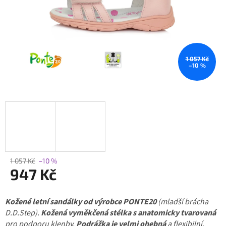
1 057 Kč
–10 %
1 057 Kč
–10 %
947 Kč
Měrná
Kožené letní sandálky
cena:
od výrobce PONTE20
(mladší brácha
D.D.Step).
Kožená vyměkčená stélka s anatomicky tvarovaná
pro podporu klenby.
Podrážka je velmi ohebná
a flexibilní.