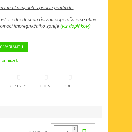
ní tabulku najdete v popisu produktu.
lost a jednoduchou údržbu doporučujeme obuv
 pomocí impregnačního spreje
(viz doplňkový
E VARIANTU
informace
ZEPTAT SE
HLÍDAT
SDÍLET
Do košíku