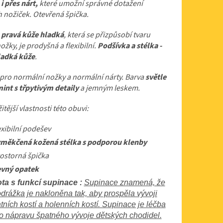
i přes nárt,
které umožní správné dotažení
 nožiček. Otevřená špička.
- pravá kůže hladká
, která se přizpůsobí tvaru
ožky, je prodyšná a flexibilní.
Podšívka a stélka -
ladká kůže
.
pro normální nožky a normální nárty.
Barva
světle
int s třpytivým detaily
a jemným leskem.
itější vlastnosti této obuvi:
exibilní podešev
měkčená kožená stélka s podporou klenby
ostorná špička
vný opatek
ta s funkcí supinace :
Supinace znamená, že
drážka je nakloněna tak, aby prospěla vývoji
tních kostí a holenních kostí. Supinace je léčba
o nápravu špatného vývoje dětských chodidel.