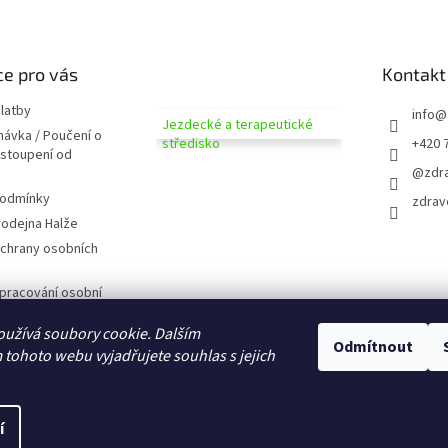
e pro vás
Kontakt
latby
info
@
Jezdecké a terapeutické
návka / Poučení o
středisko
+420 
dstoupení od
@zdra
podmínky
zdrav
odejna Halže
chrany osobních
pracování osobní
užívá soubory cookie. Dalším
 zobrazováním
Odmítnout
tohoto webu vyjadřujete souhlas s jejich
D CZ
domů
í
na.