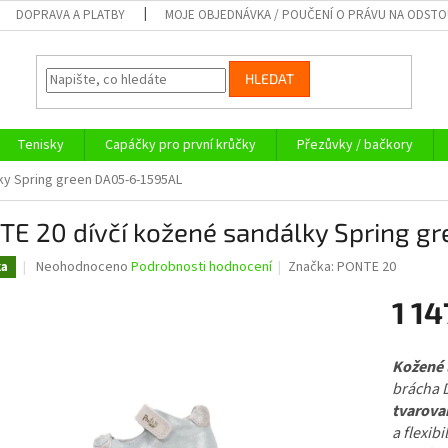
DOPRAVA A PLATBY
MOJE OBJEDNÁVKA / POUČENÍ O PRÁVU NA ODST
HLEDAT
Tenisky
Capáčky pro první krůčky
Přezůvky / bačkory
ky Spring green DA05-6-1595AL
TE 20 dívčí kožené sandálky Spring g
Průměrné
Neohodnoceno
Podrobnosti hodnocení
Značka:
PONTE 20
ka
hodnocení
produktu
1 14
je
0,0
Měrná
z
cena:
Kožené 
5
brácha 
hvězdiček.
tvarova
a flexibi