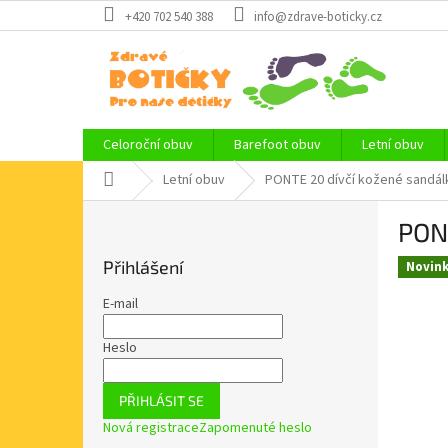
Přejít
+420 702 540 388
info@zdrave-boticky.cz
na
obsah
Celoroční obuv
Barefoot obuv
Letní obuv
Domů
Letní obuv
PONTE 20 dívčí kožené sandál
P
PON
o
s
Přihlášení
Novin
t
r
E-mail
a
n
Heslo
n
í
PŘIHLÁSIT SE
p
Nová registrace
Zapomenuté heslo
a