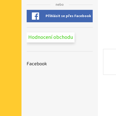
n
nebo
e
l
Přihlásit se přes Facebook
Hodnocení obchodu
Facebook