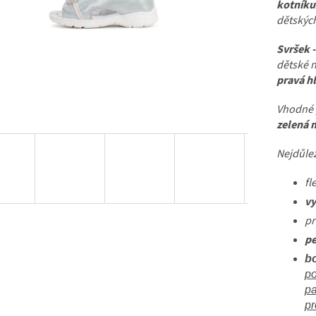
kotníku 
dětských
Svršek 
dětské n
pravá h
Vhodné 
zelená m
Nejdůlež
fl
vy
pr
pe
bo
po
pa
pr