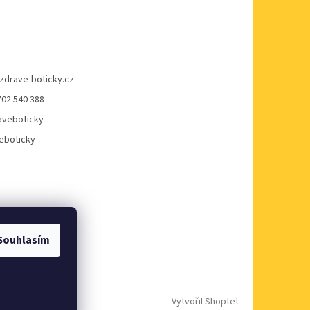
zdrave-boticky.cz
702 540 388
veboticky
eboticky
Souhlasím
Vytvořil Shoptet