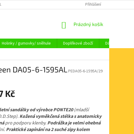
OUPENÍ OD SMLOUVY
OBCHODNÍ PODMÍNKY
Přihlášení
KAMENNÁ PRODEJNA HA
NÁKUPNÍ
Prázdný košík
KOŠÍK
Holinky / gumovky/ sněhule
Doplňkové zboží
Dárkové pouka
reen DA05-6-1595AL
PEDA05-6-1595A/29
7 Kč
letní sandálky
od výrobce PONTE20
(mladší
D.D.Step).
Kožená vyměkčená stélka s anatomicky
ná
pro podporu klenby.
Podrážka je velmi ohebná
lní.
Praktické zapínání na 2 suché zipy kolem