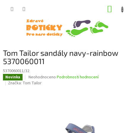
Přejít
NÁKUP
na
obsah
KOŠÍK
Tom Tailor sandály navy-rainbow
5370060011
5370060011/32
Průměrné
Neohodnoceno
Podrobnosti hodnocení
Novinka
hodnocení
Značka:
Tom Tailor
produktu
je
0,0
z
5
hvězdiček.