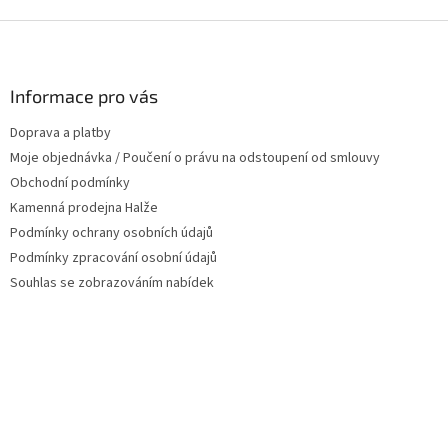
Z
á
p
a
Informace pro vás
t
Doprava a platby
í
Moje objednávka / Poučení o právu na odstoupení od smlouvy
Obchodní podmínky
Kamenná prodejna Halže
Podmínky ochrany osobních údajů
Podmínky zpracování osobní údajů
Souhlas se zobrazováním nabídek