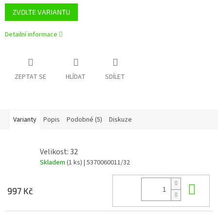
ZVOLTE VARIANTU
Detailní informace
ZEPTAT SE
HLÍDAT
SDÍLET
Varianty
Popis
Podobné (5)
Diskuze
Velikost: 32
Skladem
(1 ks)
| 5370060011/32
Do 
997 Kč