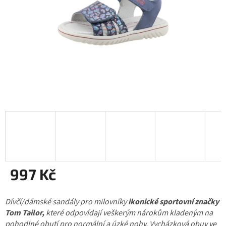
997 Kč
Měrná
Dívčí/dámské sandály pro milovníky
cena:
ikonické sportovní značky
Tom Tailor,
které odpovídají veškerým nárokům kladeným na
pohodlné obutí pro normální a úzké nohy. Vycházková obuv ve