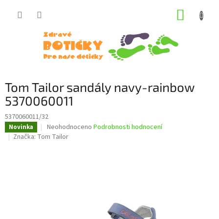
Přejít
NÁKUP
na
obsah
KOŠÍK
Tom Tailor sandály navy-rainbow
5370060011
5370060011/32
Průměrné
Neohodnoceno
Podrobnosti hodnocení
Novinka
hodnocení
Značka:
Tom Tailor
produktu
je
0,0
z
5
hvězdiček.