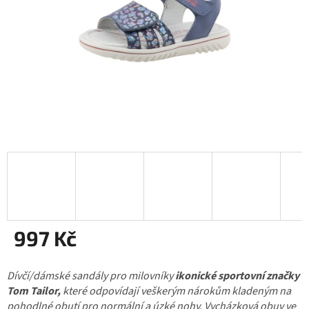
997 Kč
Měrná
Dívčí/dámské sandály pro milovníky
cena:
ikonické sportovní značky
Tom Tailor,
které odpovídají veškerým nárokům kladeným na
pohodlné obutí pro normální a úzké nohy. Vycházková obuv ve