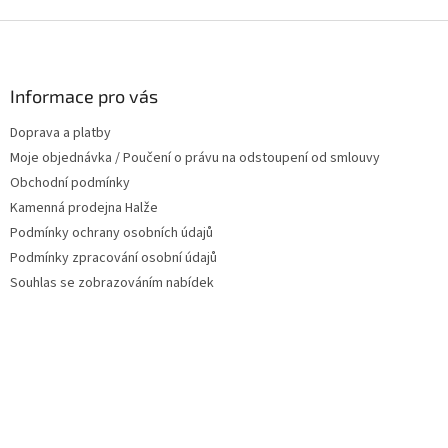
Z
á
p
a
Informace pro vás
t
Doprava a platby
í
Moje objednávka / Poučení o právu na odstoupení od smlouvy
Obchodní podmínky
Kamenná prodejna Halže
Podmínky ochrany osobních údajů
Podmínky zpracování osobní údajů
Souhlas se zobrazováním nabídek