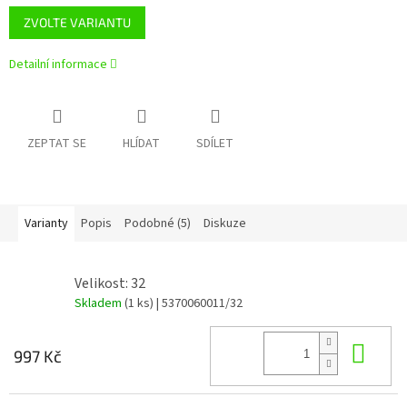
ZVOLTE VARIANTU
Detailní informace
ZEPTAT SE
HLÍDAT
SDÍLET
Varianty
Popis
Podobné (5)
Diskuze
Velikost: 32
Skladem
(1 ks)
| 5370060011/32
Do 
997 Kč