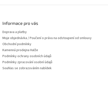
Z
á
p
a
Informace pro vás
t
Doprava a platby
í
Moje objednávka / Poučení o právu na odstoupení od smlouvy
Obchodní podmínky
Kamenná prodejna Halže
Podmínky ochrany osobních údajů
Podmínky zpracování osobní údajů
Souhlas se zobrazováním nabídek