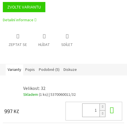
ZVOLTE VARIANTU
Detailní informace
ZEPTAT SE
HLÍDAT
SDÍLET
Varianty
Popis
Podobné (5)
Diskuze
Velikost: 32
Skladem
(1 ks)
| 5370060011/32
Do 
997 Kč