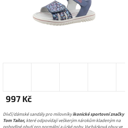
997 Kč
Měrná
Dívčí/dámské sandály pro milovníky
cena:
ikonické sportovní značky
Tom Tailor,
které odpovídají veškerým nárokům kladeným na
pohodlné obutí pro normální a úzké nohy. Vycházková obuv ve