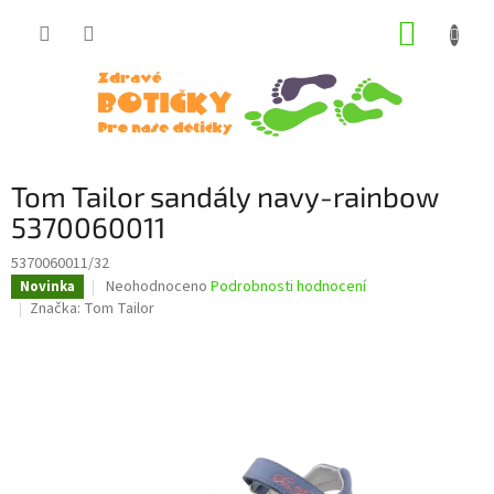
Přejít
NÁKUP
na
obsah
KOŠÍK
Tom Tailor sandály navy-rainbow
5370060011
5370060011/32
Průměrné
Neohodnoceno
Podrobnosti hodnocení
Novinka
hodnocení
Značka:
Tom Tailor
produktu
je
0,0
z
5
hvězdiček.