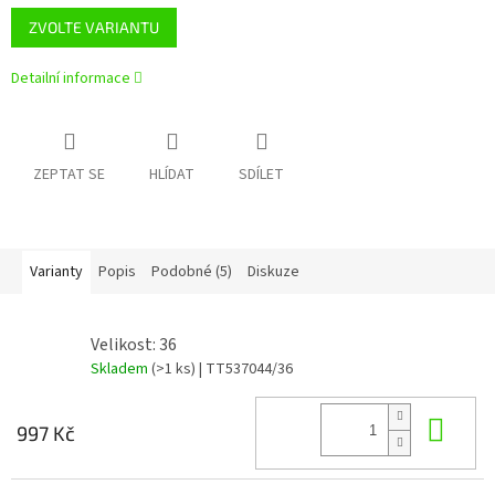
ZVOLTE VARIANTU
Detailní informace
ZEPTAT SE
HLÍDAT
SDÍLET
Varianty
Popis
Podobné (5)
Diskuze
Velikost: 36
Skladem
(>1 ks)
| TT537044/36
Do 
997 Kč