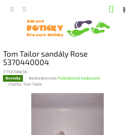
Přejít
NÁKUP
na
obsah
KOŠÍK
Tom Tailor sandály Rose
5370440004
TT537044/36
Průměrné
Neohodnoceno
Podrobnosti hodnocení
Novinka
hodnocení
Značka:
Tom Tailor
produktu
je
0,0
z
5
hvězdiček.