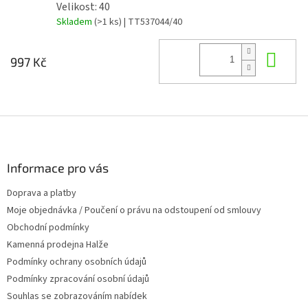
Velikost: 40
Skladem
(>1 ks)
| TT537044/40
Do 
997 Kč
Z
á
p
a
Informace pro vás
t
Doprava a platby
í
Moje objednávka / Poučení o právu na odstoupení od smlouvy
Obchodní podmínky
Kamenná prodejna Halže
Podmínky ochrany osobních údajů
Podmínky zpracování osobní údajů
Souhlas se zobrazováním nabídek