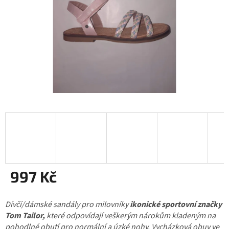
997 Kč
Měrná
Dívčí/dámské sandály pro milovníky
cena:
ikonické sportovní značky
Tom Tailor,
které odpovídají veškerým nárokům kladeným na
pohodlné obutí pro normální a úzké nohy. Vycházková obuv ve