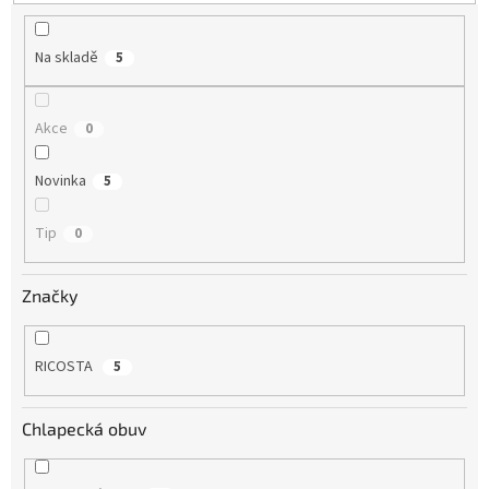
t
ů
Na skladě
5
Akce
0
Novinka
5
Tip
0
Značky
RICOSTA
5
Chlapecká obuv