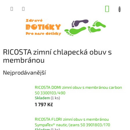
Přejít
NÁKUP
na
obsah
KOŠÍK
RICOSTA zimní chlapecká obuv s
membránou
Nejprodávanější
RICOSTA DOMI zimní obuv s membránou carbon
50 3300103/490
Skladem
(1 ks)
1 797 Kč
RICOSTA FLORI zimní obuv s membránou
SympaTex® nautic/jeans 50 3901803/170