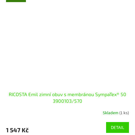
RICOSTA Emil zimní obuv s membránou SympaTex® 50
3900103/570
Skladem
(1 ks)
DETAIL
1 547 Kč