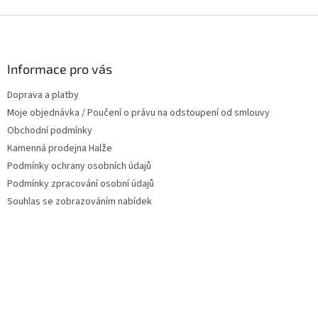
v
l
Z
á
á
d
p
a
a
Informace pro vás
c
t
í
Doprava a platby
í
p
Moje objednávka / Poučení o právu na odstoupení od smlouvy
r
v
Obchodní podmínky
k
Kamenná prodejna Halže
y
Podmínky ochrany osobních údajů
v
ý
Podmínky zpracování osobní údajů
p
Souhlas se zobrazováním nabídek
i
s
u