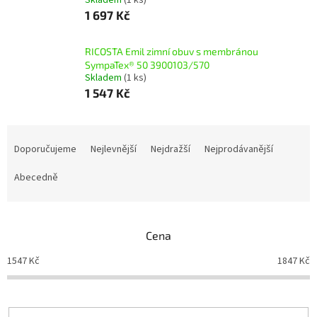
Skladem
(1 ks)
1 697 Kč
RICOSTA Emil zimní obuv s membránou
SympaTex® 50 3900103/570
Skladem
(1 ks)
1 547 Kč
Ř
a
Doporučujeme
Nejlevnější
Nejdražší
Nejprodávanější
z
e
Abecedně
n
í
p
Cena
r
o
1547
Kč
1847
Kč
d
u
k