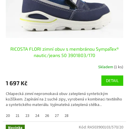
RICOSTA FLORI zimní obuv s membránou SympaTex®
nautic/jeans 50 3901803/170
Skladem
(1 ks)
DETAIL
1 697 Kč
Chlapecká zimní nepromokavá obuv zateplená syntetickým
kožíškem. Zapínání na 2 suché zipy, vyrobená v kombinaci textilního
a syntetického materiálu. Vyjímatelná zateplená stélka...
20
21
23
24
26
27
28
Kód:
RA503900103/570/20
Novinka