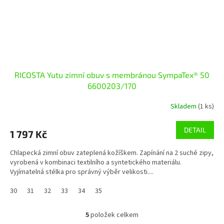
RICOSTA Yutu zimní obuv s membránou SympaTex® 50
6600203/170
Skladem
(1 ks)
DETAIL
1 797 Kč
Chlapecká zimní obuv zateplená kožíškem. Zapínání na 2 suché zipy,
vyrobená v kombinaci textilního a syntetického materiálu.
Vyjímatelná stélka pro správný výběr velikosti....
30
31
32
33
34
35
5
položek celkem
O