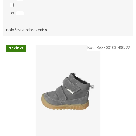
39
1
Položek k zobrazení:
5
V
Kód:
RA3300103/490/22
Novinka
ý
p
i
s
p
r
o
d
u
k
t
ů