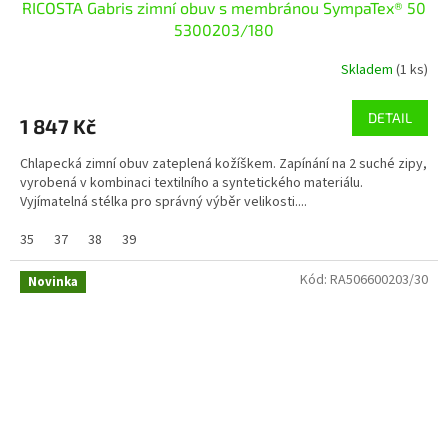
RICOSTA Gabris zimní obuv s membránou SympaTex® 50
5300203/180
Skladem
(1 ks)
DETAIL
1 847 Kč
Chlapecká zimní obuv zateplená kožíškem. Zapínání na 2 suché zipy,
vyrobená v kombinaci textilního a syntetického materiálu.
Vyjímatelná stélka pro správný výběr velikosti....
35
37
38
39
Kód:
RA506600203/30
Novinka