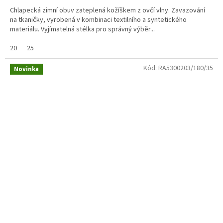
Chlapecká zimní obuv zateplená kožíškem z ovčí vlny. Zavazování
na tkaničky, vyrobená v kombinaci textilního a syntetického
materiálu. Vyjímatelná stélka pro správný výběr...
20
25
Kód:
RA5300203/180/35
Novinka