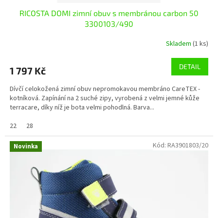
RICOSTA DOMI zimní obuv s membránou carbon 50
3300103/490
Skladem
(1 ks)
DETAIL
1 797 Kč
Dívčí celokožená zimní obuv nepromokavou membráno CareTEX -
kotníková. Zapínání na 2 suché zipy, vyrobená z velmi jemné kůže
terracare, díky níž je bota velmi pohodlná. Barva...
22
28
Kód:
RA3901803/20
Novinka