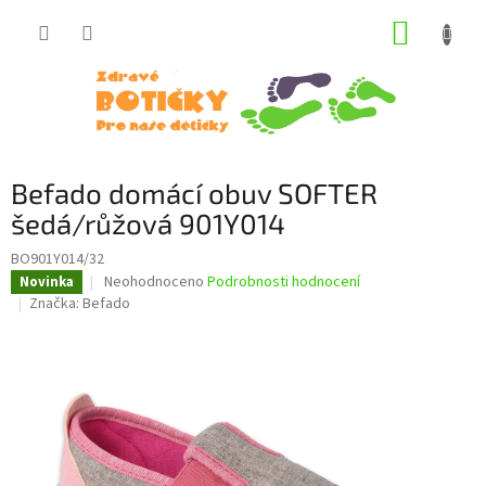
Přejít
NÁKUP
na
obsah
KOŠÍK
Befado domácí obuv SOFTER
šedá/růžová 901Y014
BO901Y014/32
Průměrné
Neohodnoceno
Podrobnosti hodnocení
Novinka
hodnocení
Značka:
Befado
produktu
je
0,0
z
5
hvězdiček.