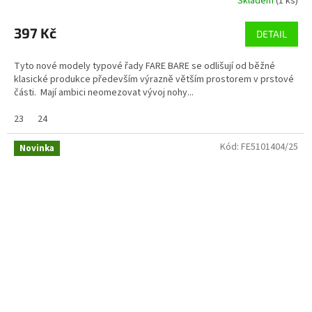
Skladem
(1 ks)
397 Kč
DETAIL
Tyto nové modely typové řady FARE BARE se odlišují od běžné
klasické produkce především výrazně větším prostorem v prstové
části. Mají ambici neomezovat vývoj nohy...
23
24
Kód:
FE5101404/25
Novinka