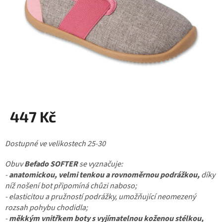
447 Kč
Měrná
Dostupné ve velikostech 25-30
cena:
Obuv
Befado SOFTER
se vyznačuje:
-
anatomickou, velmi tenkou a rovnoměrnou podrážkou,
díky
níž nošení bot připomíná chůzi naboso;
- elasticitou a pružností podrážky, umožňující neomezený
rozsah pohybu chodidla;
-
měkkým vnitřkem boty s vyjímatelnou koženou stélkou,