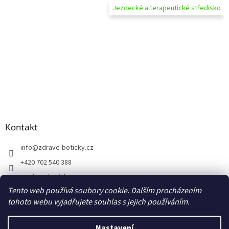
Jezdecké a terapeutické středisko
Kontakt
info
@
zdrave-boticky.cz
+420 702 540 388
@zdraveboticky
Tento web používá soubory cookie. Dalším procházením
zdraveboticky
tohoto webu vyjadřujete souhlas s jejich používáním.
Nastavení