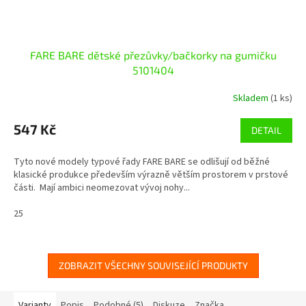
FARE BARE dětské přezůvky/bačkorky na gumičku
5101404
Skladem
(1 ks)
547 Kč
DETAIL
Tyto nové modely typové řady FARE BARE se odlišují od běžné
klasické produkce především výrazně větším prostorem v prstové
části. Mají ambici neomezovat vývoj nohy...
25
ZOBRAZIT VŠECHNY SOUVISEJÍCÍ PRODUKTY
Varianty
Popis
Podobné (5)
Diskuze
Značka