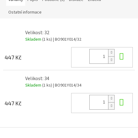
Ostatní informace
Velikost: 32
Skladem
(1 ks)
| BO901Y014/32
Do 
447 Kč
Velikost: 34
Skladem
(1 ks)
| BO901Y014/34
Do 
447 Kč
Z
á