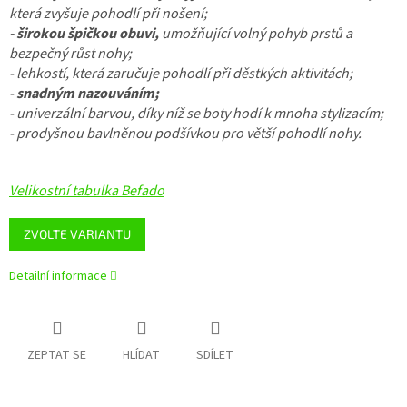
která zvyšuje pohodlí při nošení;
- širokou špičkou obuvi,
umožňující volný pohyb prstů a
bezpečný růst nohy;
- lehkostí, která zaručuje pohodlí při děstkých aktivitách;
-
snadným nazouváním;
- univerzální barvou, díky níž se boty hodí k mnoha stylizacím;
- prodyšnou bavlněnou podšívkou pro větší pohodlí nohy.
Velikostní tabulka Befado
ZVOLTE VARIANTU
Detailní informace
ZEPTAT SE
HLÍDAT
SDÍLET