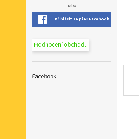
n
nebo
e
l
Přihlásit se přes Facebook
Hodnocení obchodu
Facebook