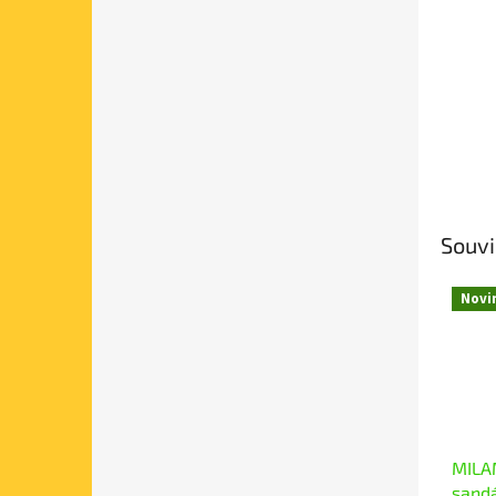
Souvi
Novi
MILAM
sand