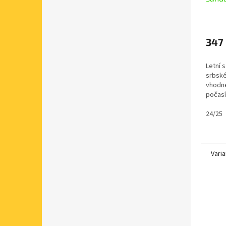
růžov
347
Letní 
srbské
vhodné
počasí
rozšíř
i širš
24/25
nártem,
Varia