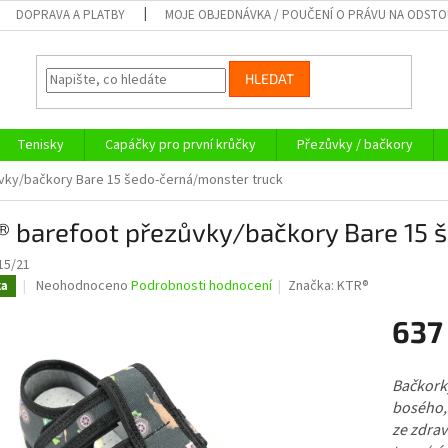
DOPRAVA A PLATBY
MOJE OBJEDNÁVKA / POUČENÍ O PRÁVU NA ODST
HLEDAT
Tenisky
Capáčky pro první krůčky
Přezůvky / bačkory
vky/bačkory Bare 15 šedo-černá/monster truck
® barefoot přezůvky/bačkory Bare 15 
15/21
Průměrné
Neohodnoceno
Podrobnosti hodnocení
Značka:
KTR®
ka
hodnocení
produktu
637
je
0,0
Měrná
z
cena:
Bačkorky
5
bosého,
hvězdiček.
ze zdra