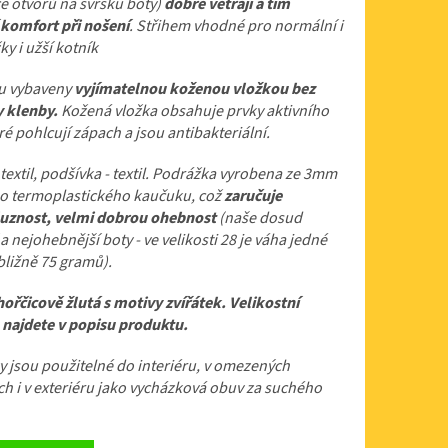
ce otvorů na svršku boty)
dobře větrají a tím
 komfort při nošení
. Střihem vhodné pro normální i
ky i užší kotník
u vybaveny
vyjímatelnou koženou vložkou
bez
 klenby.
Kožená vložka obsahuje prvky aktivního
eré pohlcují zápach a jsou antibakteriální.
textil, podšívka - textil.
Podrážka vyrobena ze 3mm
o termoplastického kaučuku, což
zaručuje
luznost, velmi dobrou ohebnost
(naše dosud
 a nejohebnější boty - ve velikosti 28 je váha jedné
bližně 75 gramů).
hořčicově žlutá s motivy zvířátek. Velikostní
 najdete v popisu produktu.
 jsou použitelné do interiéru, v omezených
h i v exteriéru jako vycházková obuv za suchého