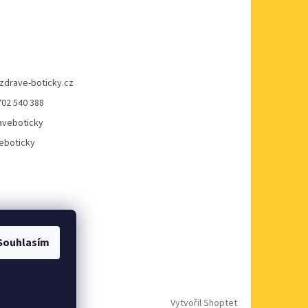
zdrave-boticky.cz
702 540 388
veboticky
eboticky
Souhlasím
Vytvořil Shoptet