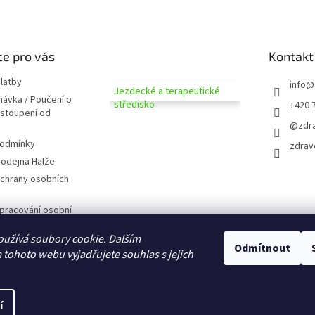
e pro vás
Kontakt
latby
info
@
Jezdecké a terapeutické
návka / Poučení o
středisko
+420 
dstoupení od
@zdra
podmínky
zdrav
odejna Halže
chrany osobních
pracování osobní
užívá soubory cookie. Dalším
 zobrazováním
Odmítnout
tohoto webu vyjadřujete souhlas s jejich
D CZ
domů
í
na.