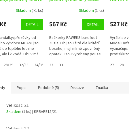
á Unicorn 104/2uni
11B DINO
Skladem
(>1 ks)
Skladem
(1 ks)
 Kč
567 Kč
527 Kč
DETAIL
DETAIL
sandálky/přezůvky od
Bačkorky RAWEKS barefoot
Vyrábí se v
ho výrobce MILAMI jsou
Zuzia 11b jsou šité dle kritérií
Model Bef
 do teplého letního
bosého, mají mírně zpevněný
vyznačuje:- 
, ale i k vodě. Obuv má
opatek. Jsou vyrobeny pouze
protiskluz
enou prstovou část, sedí
ze zdravotně nezávadných
tlumící nár
ím nožičkám s vyšším
28/29
32/33
34/35
materiálů. Díky sandálkovému
23
33
místech d
27
28
...
typu...
ortopedy a.
nty
Popis
Podobné (5)
Diskuze
Značka
Velikost: 21
Skladem
(1 ks)
| KRBARE15/21
Velikost: 22