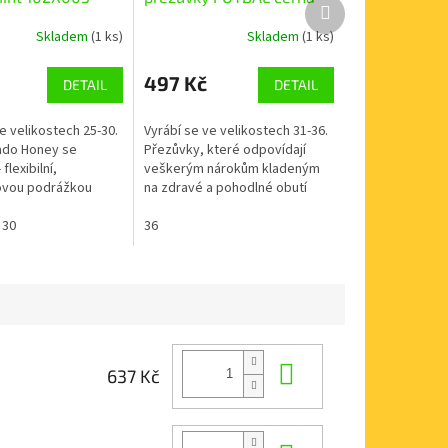
Další
974Y534
produkt
Skladem
(1 ks)
Skladem
(1 ks)
497 Kč
DETAIL
DETAIL
e velikostech 25-30.
Vyrábí se ve velikostech 31-36.
ado Honey se
Přezůvky, které odpovídají
flexibilní,
veškerým nárokům kladeným
ovou podrážkou
na zdravé a pohodlné obutí
azy, která se ohýbá v
doma i ve školce. vyztužená
oporučených
30
zadní část boty stabilizuje
36
..
patu...
Do košíku
637 Kč