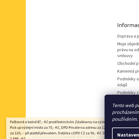
p
a
t
Informac
í
Doprava a p
Moje objed
právu na o
smlouvy
Obchodní 
Kamenná pr
Podmínky o
údajů
Podmínky z
údajů
Tento web po
Souhlas se
procházením 
nabídek
používáním.
Poštovné a balné 87,- Kč prostřednictvím Zásilkovny na výdejní místo Z-point, DP
Pick up výdejní místo za 70,- Kč, DPD Private na adresu za 125,- Kč, Zásilkovna 
za 120,- - při platbě převodem. Dobírka s DPD CZ za 50,- Kč. Doprava zdarma nad
Nastaven
Copyright 2026
ZDRAVÉ BOTIČKY
. Všechna práva vyhraze
2.699,- Kč.