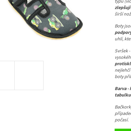
typu (ví
zlepšují
širší nož
Boty jso
podpory
uhlí, kt
Svršek - 
vysokéh
protisk
nejlehčí
boty při
Barva - 
tabulku
Bačkorky
případec
počasí.