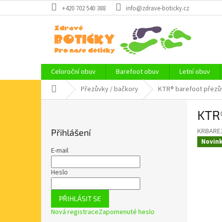
Přejít
+420 702 540 388
info@zdrave-boticky.cz
na
obsah
Celoroční obuv
Barefoot obuv
Letní obuv
Domů
Přezůvky / bačkory
KTR® barefoot přezů
P
KTR
o
s
KRBARE
Přihlášení
t
Novin
r
E-mail
a
n
Heslo
n
í
PŘIHLÁSIT SE
p
Nová registrace
Zapomenuté heslo
a