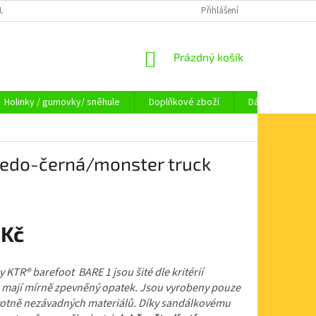
OUPENÍ OD SMLOUVY
OBCHODNÍ PODMÍNKY
Přihlášení
KAMENNÁ PRODEJNA HA
NÁKUPNÍ
Prázdný košík
KOŠÍK
Holinky / gumovky/ sněhule
Doplňkové zboží
Dárkové pouka
šedo-černá/monster truck
 Kč
 KTR® barefoot BARE 1 jsou šité dle kritérií
 mají mírně zpevněný opatek. Jsou vyrobeny pouze
votně nezávadných materiálů. Díky sandálkovému