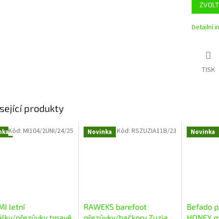
ZVOLT
Detailní 
TISK
sející produkty
Kód:
MI104/2UNI/24/25
Kód:
RSZUZIA11B/23
nka
Novinka
Novinka
I letní
RAWEKS barefoot
Befado p
álky/přezůvky tmavě
přezůvky/bačkory Zuzia
HONEY m