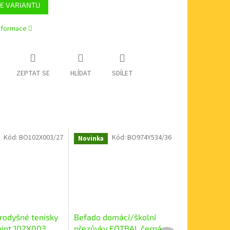
E VARIANTU
informace
ZEPTAT SE
HLÍDAT
SDÍLET
Kód:
BO102X003/27
Kód:
BO974Y534/36
Novinka
rodyšné tenisky
Befado domácí/školní
int 102X003
přezůvky FOTBAL černá