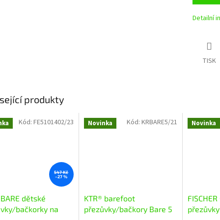
Detailní 
TISK
sející produkty
Kód:
FE5101402/23
Kód:
KRBARE5/21
nka
Novinka
Novinka
547 Kč
–27 %
 BARE dětské
KTR® barefoot
FISCHER 
vky/bačkorky na
přezůvky/bačkory Bare 5
přezůvk
čku 5101402
žlutá/zvířátka
midnight