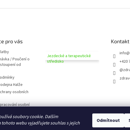
e pro vás
Kontakt
latby
info
@
Jezdecké a terapeutické
návka / Poučení o
středisko
+420 
dstoupení od
@zdra
podmínky
zdrav
odejna Halže
chrany osobních
pracování osobní
užívá soubory cookie. Dalším
 zobrazováním
Odmítnout
tohoto webu vyjadřujete souhlas s jejich