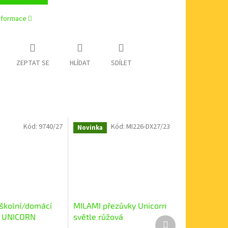
informace
ZEPTAT SE
HLÍDAT
SDÍLET
Kód:
9740/27
Kód:
MI226-DX27/23
Novinka
školní/domácí
MILAMI přezůvky Unicorn
y UNICORN
světle růžová
Další
 552341