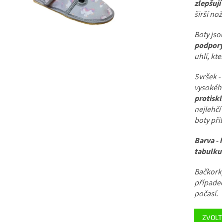
zlepšují
širší nož
Boty jso
podpory
uhlí, kt
Svršek - 
vysokéh
protisk
nejlehčí
boty při
Barva - 
tabulku
Bačkorky
případec
počasí.
ZVOLT