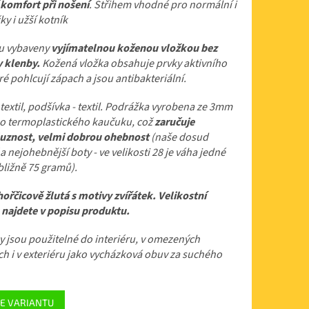
 komfort při nošení
. Střihem vhodné pro normální i
ky i užší kotník
u vybaveny
vyjímatelnou koženou vložkou
bez
 klenby.
Kožená vložka obsahuje prvky aktivního
eré pohlcují zápach a jsou antibakteriální.
textil, podšívka - textil.
Podrážka vyrobena ze 3mm
o termoplastického kaučuku, což
zaručuje
luznost, velmi dobrou ohebnost
(naše dosud
 a nejohebnější boty - ve velikosti 28 je váha jedné
bližně 75 gramů).
hořčicově žlutá s motivy zvířátek. Velikostní
 najdete v popisu produktu.
 jsou použitelné do interiéru, v omezených
h i v exteriéru jako vycházková obuv za suchého
E VARIANTU