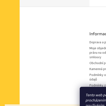
Z
á
p
a
t
Informac
í
Doprava a p
Moje objed
právu na o
smlouvy
Obchodní 
Kamenná pr
Podmínky o
údajů
Podmínky z
údajů
Tento web po
Souhlas se
procházením 
nabídek
používáním.