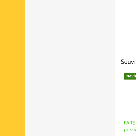
Souvi
Novi
FARE
přezů
gumi