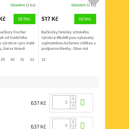
produkt
Skladem
(1 ks)
Skladem
(1 ks)
Kč
517 Kč
DETAIL
DETAIL
ačkory Fischer
Bačkorky/tenisky srbského
h od tradičního
výrobce MILAMI jsou vybaveny
výrobce i pro malé
vyjímatelnou koženou stélkou s
ky, barva tmavě
podporou klenby. Obuv má
tivem jednorožců.
rozšířenou prstovou část, sedí
 normální nožky,
29
30
31
32
33
i širším nožičkám s vyšším
23
34
36
ty...
nártem,...
Do košíku
637 Kč
Do košíku
637 Kč