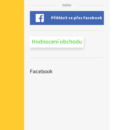
n
nebo
e
l
Přihlásit se přes Facebook
Hodnocení obchodu
Facebook