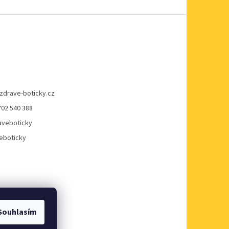
zdrave-boticky.cz
702 540 388
veboticky
eboticky
Souhlasím