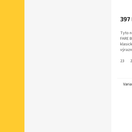
397
Tyto n
FARE B
klasic
výrazn
v prst
neomez
23
Varia