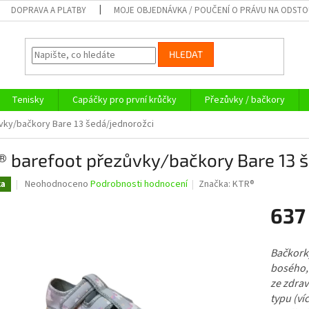
DOPRAVA A PLATBY
MOJE OBJEDNÁVKA / POUČENÍ O PRÁVU NA ODST
HLEDAT
Tenisky
Capáčky pro první krůčky
Přezůvky / bačkory
vky/bačkory Bare 13 šedá/jednorožci
® barefoot přezůvky/bačkory Bare 13 
Průměrné
Neohodnoceno
Podrobnosti hodnocení
Značka:
KTR®
ka
hodnocení
produktu
637
je
0,0
Měrná
z
cena:
Bačkorky
5
bosého,
hvězdiček.
ze zdra
typu (ví