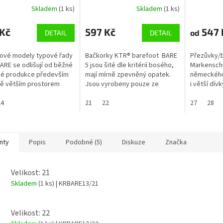
Skladem
(1 ks)
Skladem
(1 ks)
 Kč
597 Kč
547 
od
DETAIL
DETAIL
ové modely typové řady
Bačkorky KTR® barefoot BARE
Přezůvky/b
ARE se odlišují od běžné
5 jsou šité dle kritérií bosého,
Markenschu
ké produkce především
mají mírně zpevněný opatek.
německého 
ě větším prostorem
Jsou vyrobeny pouze ze
i větší dív
ové části. Mají ambici
zdravotně nezávadných
modrá s mo
ovat vývoj nohy...
24
materiálů. Díky sandálkovému
21
22
Vhodné pro
27
28
typu (více...
normální nár
nty
Popis
Podobné (5)
Diskuze
Značka
Velikost: 21
Skladem
(1 ks)
| KRBARE13/21
Velikost: 22