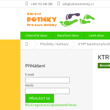
Přejít
+420 702 540 388
info@zdrave-boticky.cz
na
obsah
Celoroční obuv
Barefoot obuv
Letní obuv
Domů
Přezůvky / bačkory
KTR® barefoot přezů
P
KTR
o
s
Přihlášení
Novin
t
r
E-mail
a
n
Heslo
n
í
PŘIHLÁSIT SE
p
Nová registrace
Zapomenuté heslo
a