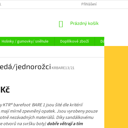
OUPENÍ OD SMLOUVY
OBCHODNÍ PODMÍNKY
Přihlášení
KAMENNÁ PRODEJNA HA
NÁKUPNÍ
Prázdný košík
KOŠÍK
Holinky / gumovky/ sněhule
Doplňkové zboží
Dárkové pouka
šedá/jednorožci
KRBARE13/21
 Kč
 KTR® barefoot BARE 1 jsou šité dle kritérií
 mají mírně zpevněný opatek. Jsou vyrobeny pouze
votně nezávadných materiálů. Díky sandálkovému
ce otvorů na svršku boty)
dobře větrají a tím