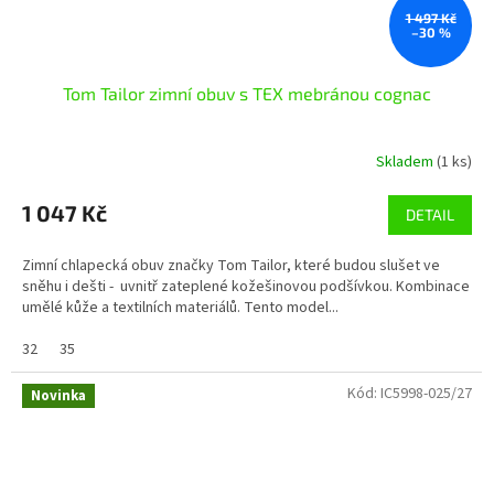
1 497 Kč
–30 %
Tom Tailor zimní obuv s TEX mebránou cognac
Skladem
(1 ks)
1 047 Kč
DETAIL
Zimní chlapecká obuv značky Tom Tailor, které budou slušet ve
sněhu i dešti - uvnitř zateplené kožešinovou podšívkou. Kombinace
umělé kůže a textilních materiálů. Tento model...
32
35
Kód:
IC5998-025/27
Novinka