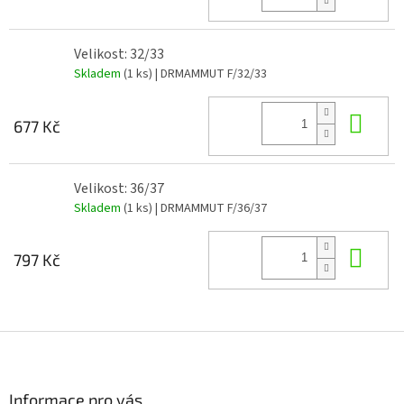
Velikost: 32/33
Skladem
(1 ks)
| DRMAMMUT F/32/33
Do 
677 Kč
Velikost: 36/37
Skladem
(1 ks)
| DRMAMMUT F/36/37
Do 
797 Kč
Z
á
p
a
Informace pro vás