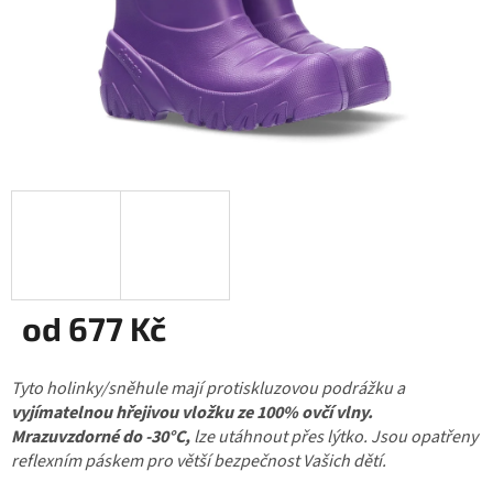
od
677 Kč
Měrná
Tyto holinky/sněhule mají protiskluzovou podrážku a
cena:
vyjímatelnou hřejivou vložku ze 100% ovčí vlny.
Mrazuvzdorné do -30°C,
lze utáhnout přes lýtko. Jsou opatřeny
reflexním páskem pro větší bezpečnost Vašich dětí.