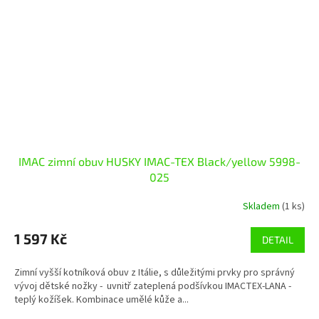
IMAC zimní obuv HUSKY IMAC-TEX Black/yellow 5998-
025
Skladem
(1 ks)
1 597 Kč
DETAIL
Zimní vyšší kotníková obuv z Itálie, s důležitými prvky pro správný
vývoj dětské nožky - uvnitř zateplená podšívkou IMACTEX-LANA -
teplý kožíšek. Kombinace umělé kůže a...