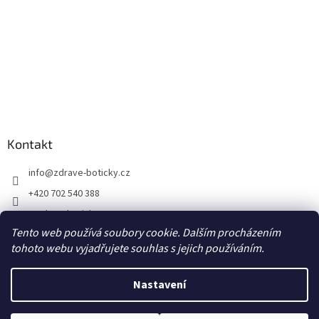
Kontakt
info
@
zdrave-boticky.cz
+420 702 540 388
@zdraveboticky
Tento web používá soubory cookie. Dalším procházením
zdraveboticky
tohoto webu vyjadřujete souhlas s jejich používáním.
Nastavení
Vytvořil Shoptet
Poštovné a balné 87,- Kč prostřednictvím Zásilkovny na výdejní místo
Z-point, DPD CZ Pick up výdejní místo za 70,- Kč, DPD Private na adresu