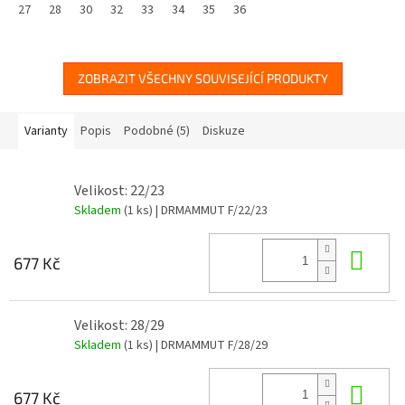
27
28
30
32
33
34
35
36
ZOBRAZIT VŠECHNY SOUVISEJÍCÍ PRODUKTY
Varianty
Popis
Podobné (5)
Diskuze
Velikost: 22/23
Skladem
(1 ks)
| DRMAMMUT F/22/23
Do 
677 Kč
Velikost: 28/29
Skladem
(1 ks)
| DRMAMMUT F/28/29
Do 
677 Kč