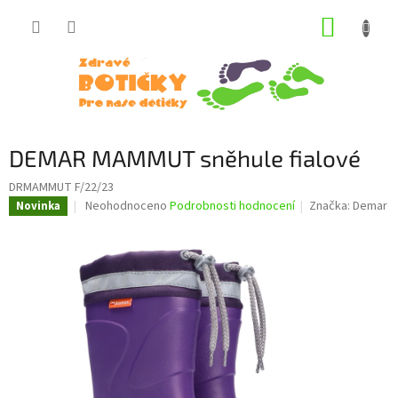
Přejít
NÁKUP
na
obsah
KOŠÍK
DEMAR MAMMUT sněhule fialové
DRMAMMUT F/22/23
Průměrné
Neohodnoceno
Podrobnosti hodnocení
Značka:
Demar
Novinka
hodnocení
produktu
je
0,0
z
5
hvězdiček.