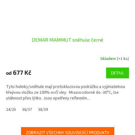
DEMAR MAMMUT sněhule černé
Skladem
(>1 ks)
677 Kč
od
DETAIL
Tyto holinky/sněhule mají protiskluzovou podrážku a vyjímatelnou
hřejivou vložku ze 100% ovčí vlny. Mrazuvzdorné do -30°C, lze
utáhnout přes lýtko. Jsou opatřeny reflexním...
24/25
36/37
38/39
ZOBRAZIT VŠECHNY SOUVISEJÍCÍ PRODUKTY