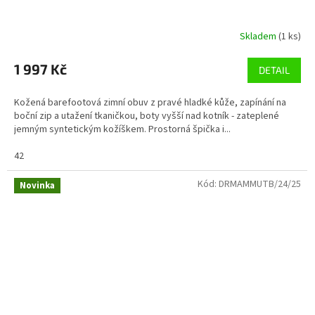
Skladem
(1 ks)
1 997 Kč
DETAIL
Kožená barefootová zimní obuv z pravé hladké kůže, zapínání na
boční zip a utažení tkaničkou, boty vyšší nad kotník - zateplené
jemným syntetickým kožíškem. Prostorná špička i...
42
Kód:
DRMAMMUTB/24/25
Novinka