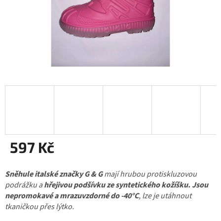
597 Kč
Měrná
Sněhule italské značky G & G
cena:
mají hrubou protiskluzovou
podrážku a
hřejivou podšívku ze syntetického kožíšku.
Jsou
nepromokavé a
mrazuvzdorné do -40°C
, lze je utáhnout
tkaničkou přes lýtko.