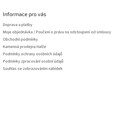
á
p
a
Informace pro vás
t
Doprava a platby
í
Moje objednávka / Poučení o právu na odstoupení od smlouvy
Obchodní podmínky
Kamenná prodejna Halže
Podmínky ochrany osobních údajů
Podmínky zpracování osobní údajů
Souhlas se zobrazováním nabídek