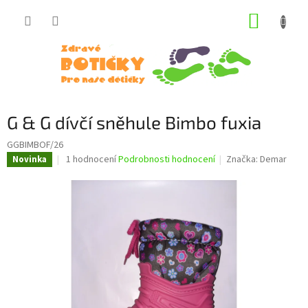
Přejít
NÁKUP
na
obsah
KOŠÍK
G & G dívčí sněhule Bimbo fuxia
GGBIMBOF/26
Průměrné
1 hodnocení
Podrobnosti hodnocení
Značka:
Demar
Novinka
hodnocení
produktu
je
5,0
z
5
hvězdiček.