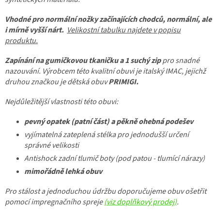
Vhodné pro normální nožky začínajících chodců, normální, ale
i mírně vyšší nárt.
Velikostní tabulku najdete v popisu
produktu.
Zapínání na gumičkovou tkaničku a 1 suchý zip
pro snadné
nazouvání. Výrobcem této kvalitní obuvi je italský IMAC, jejichž
druhou značkou je dětská obuv
PRIMIGI.
Nejdůležitější vlastnosti této obuvi:
pevný opatek (patní část) a pěkně ohebná podešev
vyjímatelná zateplená stélka pro jednodušší určení
správné velikosti
Antishock zadní tlumič boty (pod patou - tlumící nárazy)
mimořádně lehká obuv
Pro stálost a jednoduchou údržbu doporučujeme obuv ošetřit
pomocí impregnačního spreje
(viz doplňkový prodej)
.