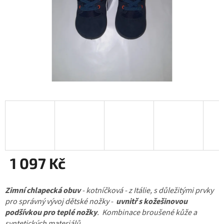
1 097 Kč
Měrná
Zimní chlapecká obuv
cena:
- kotníčková - z Itálie, s důležitými prvky
pro správný vývoj dětské nožky -
uvnitř s kožešinovou
podšívkou pro teplé nožky
. Kombinace broušené kůže a
syntetických materiálů.