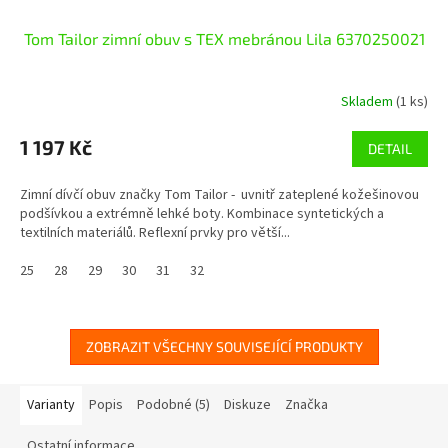
Tom Tailor zimní obuv s TEX mebránou Lila 6370250021
Skladem
(1 ks)
1 197 Kč
DETAIL
Zimní dívčí obuv značky Tom Tailor - uvnitř zateplené kožešinovou
podšívkou a extrémně lehké boty. Kombinace syntetických a
textilních materiálů. Reflexní prvky pro větší...
25
28
29
30
31
32
ZOBRAZIT VŠECHNY SOUVISEJÍCÍ PRODUKTY
Varianty
Popis
Podobné (5)
Diskuze
Značka
Ostatní informace