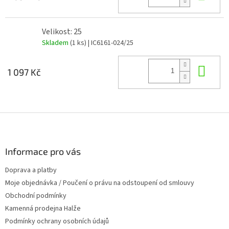
Velikost: 25
Skladem
(1 ks)
| IC6161-024/25
Do 
1 097 Kč
Z
á
p
a
Informace pro vás
t
Doprava a platby
í
Moje objednávka / Poučení o právu na odstoupení od smlouvy
Obchodní podmínky
Kamenná prodejna Halže
Podmínky ochrany osobních údajů