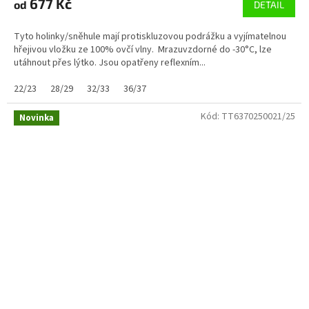
677 Kč
od
DETAIL
Tyto holinky/sněhule mají protiskluzovou podrážku a vyjímatelnou
hřejivou vložku ze 100% ovčí vlny. Mrazuvzdorné do -30°C, lze
utáhnout přes lýtko. Jsou opatřeny reflexním...
22/23
28/29
32/33
36/37
Kód:
TT6370250021/25
Novinka