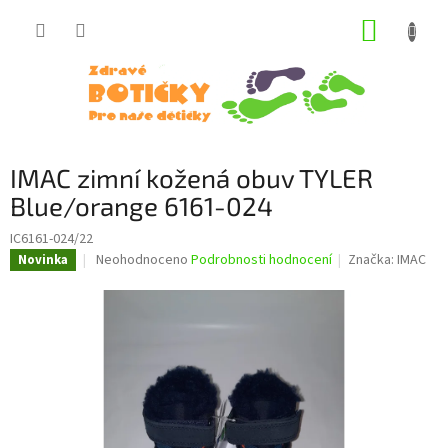
Přejít
NÁKUP
na
obsah
KOŠÍK
IMAC zimní kožená obuv TYLER
Blue/orange 6161-024
IC6161-024/22
Průměrné
Neohodnoceno
Podrobnosti hodnocení
Značka:
IMAC
Novinka
hodnocení
produktu
je
0,0
z
5
hvězdiček.