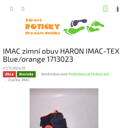
Přejít
NÁKUP
na
obsah
KOŠÍK
IMAC zimní obuv HARON IMAC-TEX
Blue/orange 1713023
IC1713023/25
Průměrné
Neohodnoceno
Podrobnosti hodnocení
Akce
Novinka
hodnocení
Značka:
IMAC
produktu
je
0,0
z
5
hvězdiček.