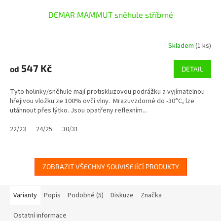
DEMAR MAMMUT sněhule stříbrné
Skladem
(1 ks)
547 Kč
od
DETAIL
Tyto holinky/sněhule mají protiskluzovou podrážku a vyjímatelnou
hřejivou vložku ze 100% ovčí vlny. Mrazuvzdorné do -30°C, lze
utáhnout přes lýtko. Jsou opatřeny reflexním...
22/23
24/25
30/31
ZOBRAZIT VŠECHNY SOUVISEJÍCÍ PRODUKTY
Varianty
Popis
Podobné (5)
Diskuze
Značka
Ostatní informace