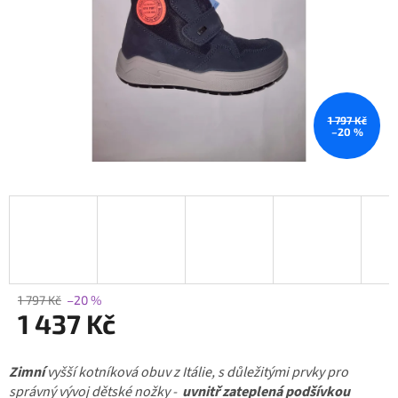
1 797 Kč
–20 %
1 797 Kč
–20 %
1 437 Kč
Měrná
Zimní
cena:
vyšší kotníková obuv z Itálie, s důležitými prvky pro
správný vývoj dětské nožky -
uvnitř zateplená podšívkou