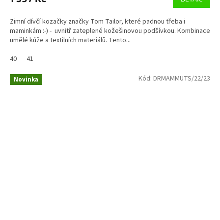
Zimní dívčí kozačky značky Tom Tailor, které padnou třeba i
maminkám :-) - uvnitř zateplené kožešinovou podšívkou. Kombinace
umělé kůže a textilních materiálů. Tento...
40
41
Kód:
DRMAMMUTS/22/23
Novinka