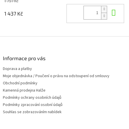
1 797 Kč
Do 
1 437 Kč
Z
á
p
a
Informace pro vás
t
Doprava a platby
í
Moje objednávka / Poučení o právu na odstoupení od smlouvy
Obchodní podmínky
Kamenná prodejna Halže
Podmínky ochrany osobních údajů
Podmínky zpracování osobní údajů
Souhlas se zobrazováním nabídek