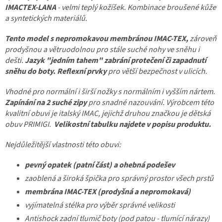
IMACTEX-LANA
- velmi teplý kožíšek. Kombinace broušené kůže
a syntetických materiálů.
Tento model s nepromokavou membránou IMAC-TEX,
zároveň
prodyšnou a větruodolnou pro stále suché nohy ve sněhu i
dešti.
Jazyk "jedním tahem" zabrání protečení či zapadnutí
sněhu do boty.
Reflexní prvky
pro větší bezpečnost v ulicích.
Vhodné pro normální i širší nožky s normálním i vyšším nártem.
Zapínání na 2 suché zipy
pro snadné nazouvání. Výrobcem této
kvalitní obuvi je italský IMAC, jejichž druhou značkou je dětská
obuv PRIMIGI.
Velikostní tabulku najdete v popisu produktu.
Nejdůležitější vlastnosti této obuvi:
pevný opatek (patní část) a ohebná podešev
zaoblená a široká špička pro správný prostor všech prstů
membrána IMAC-TEX
(prodyšná a nepromokavá)
vyjímatelná stélka pro výběr správné velikosti
Antishock zadní tlumič boty (pod patou - tlumící nárazy)