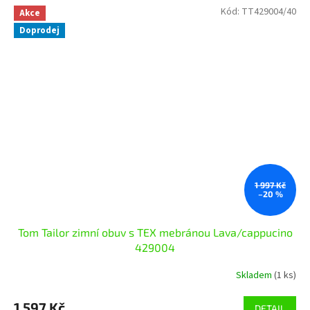
Kód:
TT429004/40
Akce
Doprodej
1 997 Kč
–20 %
Tom Tailor zimní obuv s TEX mebránou Lava/cappucino
429004
Skladem
(1 ks)
1 597 Kč
DETAIL