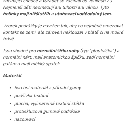
začínající chodce a vyrábět se začínají od velikosti 20.
Nejmenší děti neomezují ani tuhostí ani váhou. Tyto
holinky mají nižší střih
a
utahovací voděodolný lem.
Vzorek podrážky je navržen tak, aby co nejméně omezoval
kontakt se zemí, ale zároveň neklouzal v blátě či na mokré
trávě.
Jsou
vhodné pro
normální šířku nohy
(typ "ploutvička") a
normální nárt, mají anatomickou špičku, sedí normální
patám a mají měkký opatek.
Materiál
Svrchní materiál z přírodní gumy
podšívka textilní
plochá, vyjímatelná textilní stélka
protiskluzová gumová podrážka
nazouvací