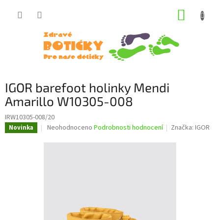
Přejít
NÁKUP
na
obsah
KOŠÍK
IGOR barefoot holinky Mendi
Amarillo W10305-008
IRW10305-008/20
Průměrné
Neohodnoceno
Podrobnosti hodnocení
Značka:
IGOR
Novinka
hodnocení
produktu
je
0,0
z
5
hvězdiček.