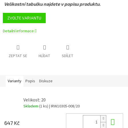
Velikostní tabulku najdete v popisu produktu.
ZVOLTE VARIANTU
Detailní informace
ZEPTAT SE
HLÍDAT
SDÍLET
Varianty
Popis
Diskuze
Velikost: 20
Skladem
(1 ks)
| IRW10305-008/20
Do 
647 Kč