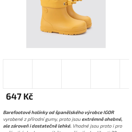
647 Kč
Měrná
cena:
Barefootové holínky od španělského výrobce IGOR
vyrobené z přírodní gumy, proto jsou
extrémně ohebné,
ale zároveň i dostatečně lehké.
Vhodné jsou proto i pro