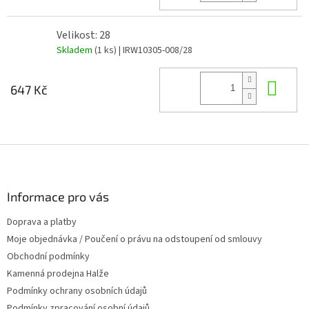
Velikost: 28
Skladem
(1 ks)
| IRW10305-008/28
Do 
647 Kč
Z
á
p
a
Informace pro vás
t
Doprava a platby
í
Moje objednávka / Poučení o právu na odstoupení od smlouvy
Obchodní podmínky
Kamenná prodejna Halže
Podmínky ochrany osobních údajů
Podmínky zpracování osobní údajů