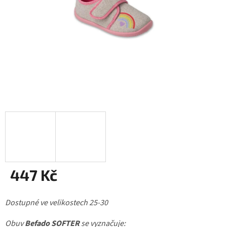
447 Kč
Měrná
Dostupné ve velikostech 25-30
cena:
Obuv
Befado SOFTER
se vyznačuje: