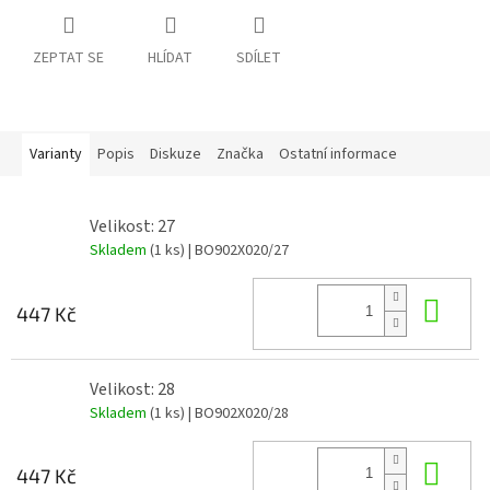
ZEPTAT SE
HLÍDAT
SDÍLET
Varianty
Popis
Diskuze
Značka
Ostatní informace
Velikost: 27
Skladem
(1 ks)
| BO902X020/27
Do 
447 Kč
Velikost: 28
Skladem
(1 ks)
| BO902X020/28
Do 
447 Kč