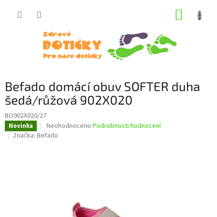
Přejít
NÁKUP
na
obsah
KOŠÍK
Befado domácí obuv SOFTER duha
šedá/růžová 902X020
BO902X020/27
Průměrné
Neohodnoceno
Podrobnosti hodnocení
Novinka
hodnocení
Značka:
Befado
produktu
je
0,0
z
5
hvězdiček.