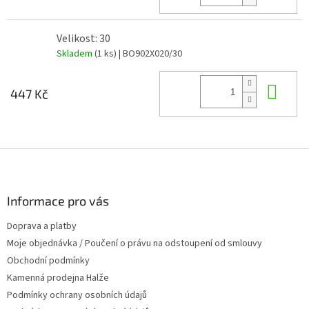
Velikost: 30
Skladem
(1 ks)
| BO902X020/30
Do 
447 Kč
Z
á
p
a
Informace pro vás
t
Doprava a platby
í
Moje objednávka / Poučení o právu na odstoupení od smlouvy
Obchodní podmínky
Kamenná prodejna Halže
Podmínky ochrany osobních údajů