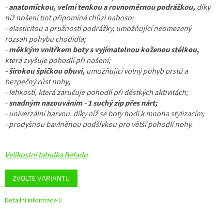
-
anatomickou, velmi tenkou a rovnoměrnou podrážkou,
díky
níž nošení bot připomíná chůzi naboso;
- elasticitou a pružností podrážky, umožňující neomezený
rozsah pohybu chodidla;
-
měkkým vnitřkem boty s vyjímatelnou koženou stélkou,
která zvyšuje pohodlí při nošení;
- širokou špičkou obuvi,
umožňující volný pohyb prstů a
bezpečný růst nohy;
- lehkostí, která zaručuje pohodlí při děstkých aktivitách;
-
snadným nazouváním - 1 suchý zip přes nárt;
- univerzální barvou, díky níž se boty hodí k mnoha stylizacím;
- prodyšnou bavlněnou podšívkou pro větší pohodlí nohy.
Velikostní tabulka Befado
ZVOLTE VARIANTU
Detailní informace