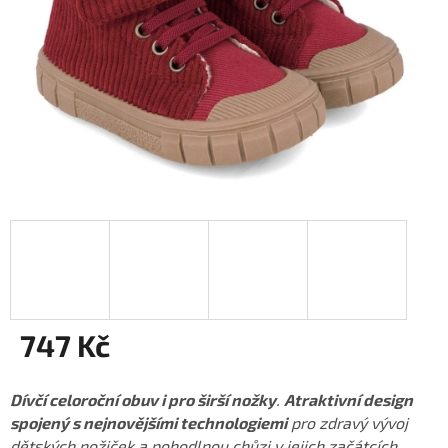
747 Kč
Měrná
cena:
Dívčí celoroční obuv i pro širší nožky
.
Atraktivní design
spojený s nejnovějšími technologiemi
pro zdravý vývoj
dětských nožiček a pohodlnou chůzi v jejich začátcích.