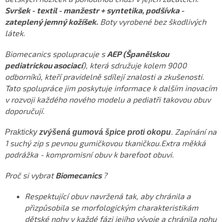
Svršek - textil - manžestr + syntetika, podšívka -
zateplený jemný kožíšek.
Boty vyrobené bez škodlivých
látek.
Biomecanics spolupracuje s
AEP (Španělskou
pediatrickou asociací
), která sdružuje kolem 9000
odborníků, kteří pravidelně sdílejí znalosti a zkušenosti.
Tato spolupráce jim poskytuje informace k dalším inovacím
v rozvoji každého nového modelu a pediatři takovou obuv
doporučují.
. Zapínání na
Prakticky
zvýšená gumová špice proti okopu
1 suchý zip s pevnou gumičkovou tkaničkou.Extra měkká
podrážka - kompromisní obuv k barefoot obuvi.
Proč si vybrat
Biomecanics
?
Respektující obuv navržená tak, aby chránila a
přizpůsobila se morfologickým charakteristikám
dětské nohy v každé fázi jejího vývoje a chránila nohu