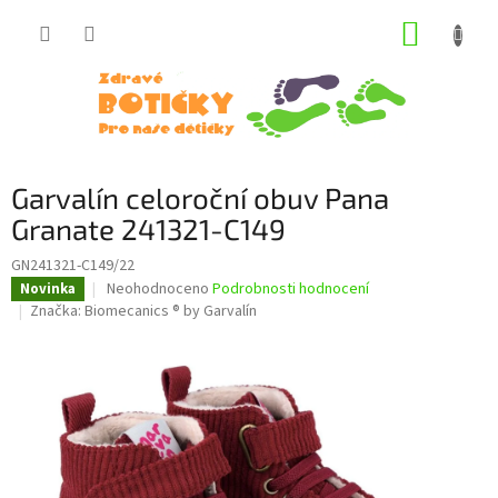
Přejít
NÁKUP
na
obsah
KOŠÍK
Garvalín celoroční obuv Pana
Granate 241321-C149
GN241321-C149/22
Průměrné
Neohodnoceno
Podrobnosti hodnocení
Novinka
hodnocení
Značka:
Biomecanics ® by Garvalín
produktu
je
0,0
z
5
hvězdiček.