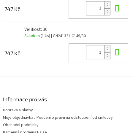
Do 
747 Kč
Velikost: 30
Skladem
(1 ks)
| GN241321-C149/30
Do 
747 Kč
Z
á
p
a
Informace pro vás
t
Doprava a platby
í
Moje objednávka / Poučení o právu na odstoupení od smlouvy
Obchodní podmínky
Kamenná prodejna Halže