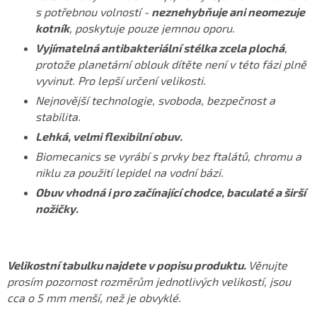
s potřebnou volností -
neznehybňuje ani neomezuje
kotník
, poskytuje pouze jemnou oporu.
Vyjímatelná antibakteriální stélka zcela plochá
,
protože planetární oblouk dítěte není v této fázi plně
vyvinut. Pro lepší určení velikosti.
Nejnovější technologie, svoboda, bezpečnost a
stabilita.
Lehká, velmi flexibilní obuv.
Biomecanics se vyrábí s prvky bez ftalátů, chromu a
niklu za použití lepidel na vodní bázi.
Obuv vhodná i pro začínající chodce, baculaté a širší
nožičky.
Velikostní tabulku najdete v popisu produktu.
Věnujte
prosím pozornost rozměrům jednotlivých velikostí, jsou
cca o 5 mm menší, než je obvyklé.