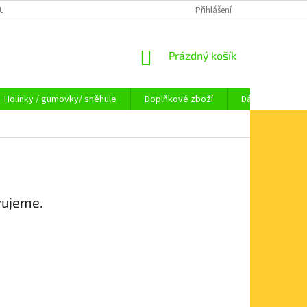
OUPENÍ OD SMLOUVY
OBCHODNÍ PODMÍNKY
Přihlášení
KAMENNÁ PRODEJNA HA
NÁKUPNÍ
Prázdný košík
KOŠÍK
Holinky / gumovky/ sněhule
Doplňkové zboží
Dárkové pouka
vujeme.