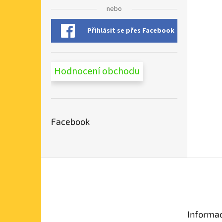
n
nebo
e
l
Přihlásit se přes Facebook
Hodnocení obchodu
Facebook
Z
á
p
a
t
Informac
í