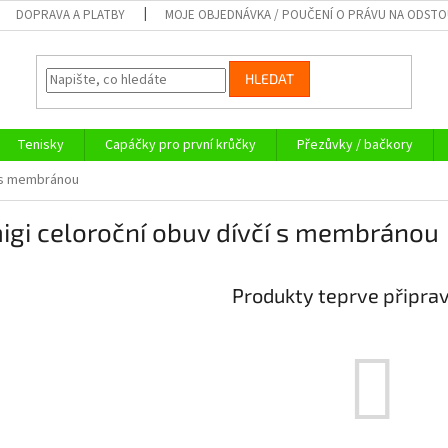
DOPRAVA A PLATBY
MOJE OBJEDNÁVKA / POUČENÍ O PRÁVU NA ODST
HLEDAT
Tenisky
Capáčky pro první krůčky
Přezůvky / bačkory
s membránou
igi celoroční obuv dívčí s membránou
Produkty teprve připra