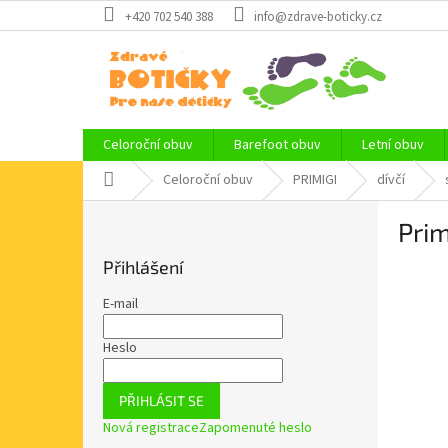
Přejít
+420 702 540 388
info@zdrave-boticky.cz
na
obsah
Celoroční obuv
Barefoot obuv
Letní obuv
Domů
Celoroční obuv
PRIMIGI
dívčí
P
Prim
o
s
Přihlášení
t
r
E-mail
a
n
Heslo
n
í
PŘIHLÁSIT SE
p
Nová registrace
Zapomenuté heslo
a