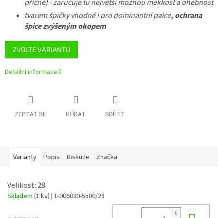
příčně) - zaručuje tu největší možnou měkkost a ohebnost
tvarem špičky vhodné i pro dominantní palce
, ochrana
špice zvýšeným okopem
ZVOLTE VARIANTU
Detailní informace
ZEPTAT SE
HLÍDAT
SDÍLET
Varianty
Popis
Diskuze
Značka
Velikost: 28
Skladem
(1 ks)
| 1-006030-5500/28
Do 