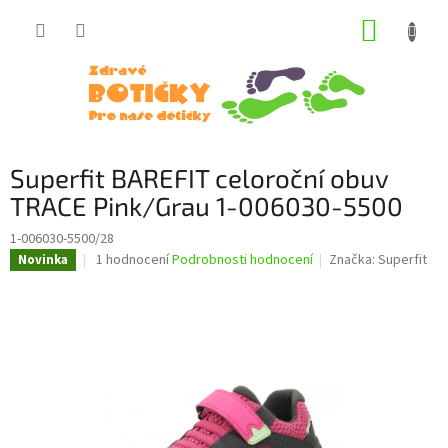
Přejít
NÁKUP
na
obsah
KOŠÍK
Superfit BAREFIT celoroční obuv
TRACE Pink/Grau 1-006030-5500
1-006030-5500/28
Průměrné
1 hodnocení
Podrobnosti hodnocení
Značka:
Superfit
Novinka
hodnocení
produktu
je
5,0
z
5
hvězdiček.