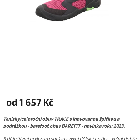
od
1 657 Kč
Měrná
Tenisky/celoroční obuv TRACE s inovovanou špičkou a
cena:
podrážkou - barefoot obuv BAREFIT - novinka roku 2023.
S důležitými prvky pro správný vývoj dětské nožky - velmi dobře