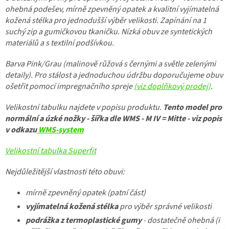
ohebná podešev, mírně zpevněný opatek a kvalitní vyjímatelná
kožená stélka pro jednodušší výběr velikosti. Zapínání na 1
suchý zip a gumičkovou tkaničku. Nízká obuv ze syntetických
materiálů a s textilní podšívkou.
Barva Pink/Grau (malinově růžová s černými a světle zelenými
detaily).
Pro stálost a jednoduchou údržbu doporučujeme obuv
ošetřit pomocí impregnačního spreje
(viz doplňkový prodej)
.
Velikostní tabulku najdete v popisu produktu.
Tento model pro
normální a úzké nožky - šířka dle WMS - M IV = Mitte - viz popis
v odkazu
WMS-system
Velikostní tabulka Superfit
Nejdůležitější vlastnosti této obuvi:
mírně zpevněný opatek (patní část)
vyjímatelná kožená stélka
pro výběr správné velikosti
podrážka z termoplastické gumy
- dostatečně ohebná (i