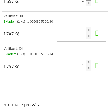
1 657 Kč
Velikost: 30
Skladem
(1 ks)
| 1-006030-5500/30
Do 
1 747 Kč
Velikost: 34
Skladem
(1 ks)
| 1-006030-5500/34
Do 
1 747 Kč
Z
á
p
a
Informace pro vás
t