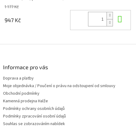
1 177 Kč
Do 
947 Kč
Z
á
p
a
Informace pro vás
t
Doprava a platby
í
Moje objednávka / Poučení o právu na odstoupení od smlouvy
Obchodní podmínky
Kamenná prodejna Halže
Podmínky ochrany osobních údajů
Podmínky zpracování osobní údajů
Souhlas se zobrazováním nabídek