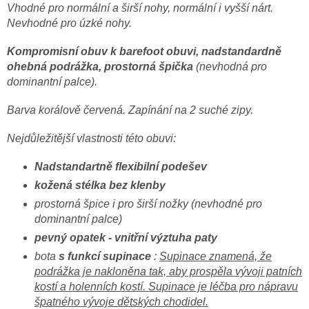
Vhodné pro normální a širší nohy, normální i vyšší nárt.
Nevhodné pro úzké nohy.
Kompromisní obuv k barefoot obuvi, nadstandardně
ohebná podrážka, prostorná špička
(nevhodná pro
dominantní palce).
Barva korálově červená. Zapínání na 2 suché zipy.
Nejdůležitější vlastnosti této obuvi:
Nadstandartně flexibilní podešev
kožená stélka bez klenby
prostorná špice i pro širší nožky (nevhodné pro
dominantní palce)
pevný opatek - vnitřní výztuha paty
bota
s funkcí supinace
:
Supinace znamená, že
podrážka je nakloněna tak, aby prospěla vývoji patních
kostí a holenních kostí. Supinace je léčba pro nápravu
špatného vývoje dětských chodidel.