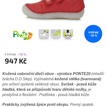
1 177 Kč
–19 %
1 177 Kč
–19 %
947 Kč
Měrná
cena:
Kožená celoroční dívčí obuv - výrobce PONTE20
(mladší
brácha D.D.Step). Vyjímatelná
kožená stélka (tvarovaná)
pro určení správné velikosti obuvi.
Svršek - pravá kůže
hladká, která se přizpůsobí tvaru dětské nožky,
je
prodyšná a flexibilní . Podšívka - pravá hladká kůže.
Prakticky zvýšená špice proti okopu.
Pevný opatek.