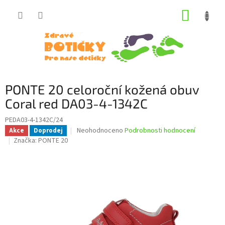
Přejít
NÁKUP
na
obsah
KOŠÍK
PONTE 20 celoroční kožená obuv
Coral red DA03-4-1342C
PEDA03-4-1342C/24
Průměrné
Neohodnoceno
Podrobnosti hodnocení
Akce
Doprodej
hodnocení
Značka:
PONTE 20
produktu
je
0,0
z
5
hvězdiček.