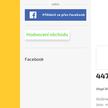
n
nebo
e
l
Přihlásit se přes Facebook
Hodnocení obchodu
Facebook
447
Měrná
cena:
Hopi H
Kožené
jsou m