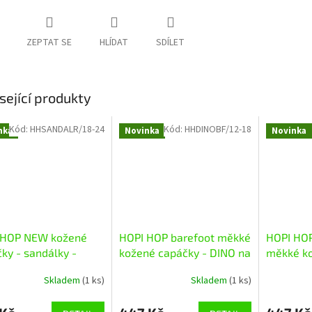
ZEPTAT SE
HLÍDAT
SDÍLET
sející produkty
Kód:
HHSANDALR/18-24
Kód:
HHDINOBF/12-18
nka
Novinka
Novinka
 HOP NEW kožené
HOPI HOP barefoot měkké
HOPI HOP
ky - sandálky -
kožené capáčky - DINO na
měkké ko
vé
černé
kočička B
Skladem
(1 ks)
Skladem
(1 ks)