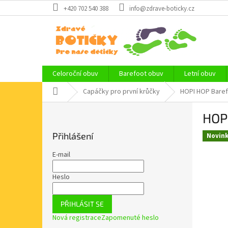
Přejít
+420 702 540 388
info@zdrave-boticky.cz
na
obsah
Celoroční obuv
Barefoot obuv
Letní obuv
Domů
Capáčky pro první krůčky
HOPI HOP Baref
P
HOPI
o
s
Přihlášení
Novin
t
r
E-mail
a
n
Heslo
n
í
PŘIHLÁSIT SE
p
Nová registrace
Zapomenuté heslo
a