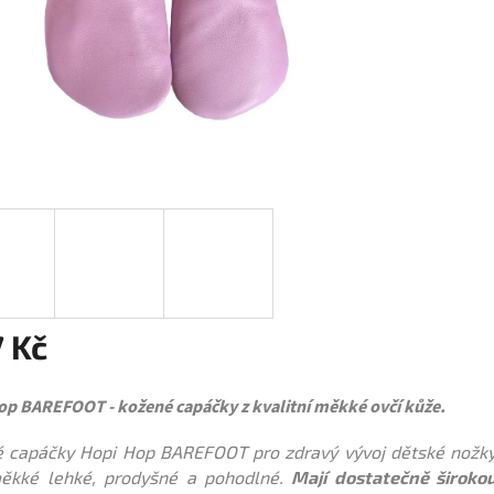
 Kč
op BAREFOOT - kožené capáčky z kvalitní měkké ovčí kůže.
 capáčky Hopi Hop BAREFOOT pro zdravý vývoj dětské nožk
ěkké lehké, prodyšné a pohodlné.
Mají dostatečně široko