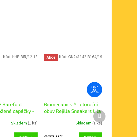
Kód:
HHBIBIR/12-18
Kód:
GN241142-B164/19
Akce
1 097
Kč
–20 %
 Barefoot
Biomecanics ® celoroční
žené capáčky -
obuv Rejilla Sneakers Lila
Další
ibi růžová
241142-B164
produkt
Skladem
(1 ks)
Skladem
(1 ks)