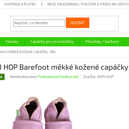
DOPRAVA A PLATBY
MOJE OBJEDNÁVKA / POUČENÍ O PRÁVU NA ODST
HLEDAT
Tenisky
Capáčky pro první krůčky
Přezůvky / bačkory
oot měkké kožené capáčky - lila
 HOP Barefoot měkké kožené capáčky -
Průměrné
Neohodnoceno
Podrobnosti hodnocení
Značka:
HOPI HOP
ka
hodnocení
produktu
je
0,0
z
5
hvězdiček.