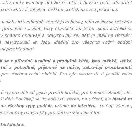
,
aby měly všechny dětské prstíky a hlavně palec dostate
ru pro aktivní pohyb a měkkou protiskluzovou podrážku.
 v nich cítí svobodně, téměř jako bosky, jeho nožky se při chůz
přirozeně rozvíjet. Díky elastickému lemu okolo kotníků s
y snadno obouvají a nevyzouvají se, děti je mají na nožkác
 nevyzouvají je. Jsou ideální pro všechna roční období
ují prochladnutí.
jí se z přírodní, kvalitní a prodyšné kůže, jsou měkké, lehké
tní a pohodlné, příjemné na nožce, zabraňují prochladnutí
 pro všechna roční období. Pro tyto vlastnosti si je děti velic
.
čeny pro děti od jejich prvních krůčků, pro batolecí období, ale 
ší děti. Používají se do kočárků, heren, na cvičení, ale
hlavně n
na všechny typy podlah, určené do interiéru.
Splňují všechn
ické normy na výrobky pro děti ve věku do 3 let.
tní tabulka: