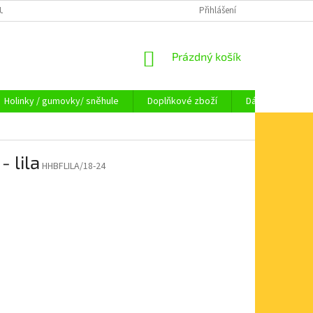
OUPENÍ OD SMLOUVY
OBCHODNÍ PODMÍNKY
Přihlášení
KAMENNÁ PRODEJNA HA
NÁKUPNÍ
Prázdný košík
KOŠÍK
Holinky / gumovky/ sněhule
Doplňkové zboží
Dárkové pouka
 lila
HHBFLILA/18-24