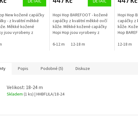
 Kč
447 Kč
447 Kč
DETAIL
DETAIL
Hop New kožené capáčky
Hopi Hop BAREFOOT - kožené
Hopi Hop 
álky - z kvalitní měkké
capáčky z kvalitní měkké ovčí
capáčky z 
ůže. Měkké kožené
kůže. Měkké kožené capáčky
kůže. Kože
y jsou vyrobeny z
Hopi Hop jsou vyrobeny z
Hop BAREF
 kůže s kartáčovanou
měkké kůže s kartáčovanou
vývoj děts
vou podrážkou, která je
m
semišovou podrážkou, která je
6-12 m
12-18 m
lehké, pro
12-18 m
ně...
přirozeně...
Mají...
nty
Popis
Podobné (5)
Diskuze
Velikost: 18-24 m
Skladem
(1 ks)
| HHBFLILA/18-24