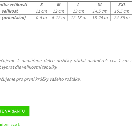
lka velikostí
S
M
L
XL
XXL
velikost
11 cm
12 cm
13 cm
14,5 cm
15,5 cm
 (orientační)
0-6 m
6-12 m
12-18 m
18-24 m
24-36 m
čujeme k naměřené délce nožičky přidat nadměrek cca 1 cm 
t vybrat dle velikostní tabulky.
čujeme pro první krůčky Vašeho rošťáka.
TE VARIANTU
 informace