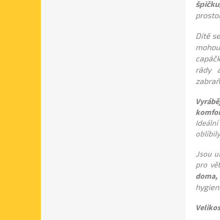
špičku
prosto
Dítě se
mohou 
capáčk
rády a
zabraň
Vyrábě
komfor
Ideální
oblíbily
Jsou ur
pro vět
doma, 
hygien
Velikos