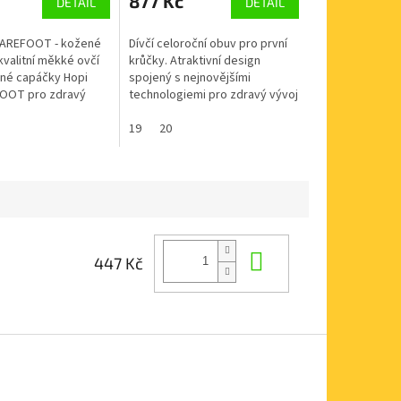
877 Kč
DETAIL
DETAIL
BAREFOOT - kožené
Dívčí celoroční obuv pro první
kvalitní měkké ovčí
krůčky. Atraktivní design
né capáčky Hopi
spojený s nejnovějšími
OOT pro zdravý
technologiemi pro zdravý vývoj
ké nožky jsou měkké
dětských nožiček a pohodlnou
dyšné a pohodlné.
chůzi v jejich začátcích. Svršek
19
20
-...
Do košíku
447 Kč