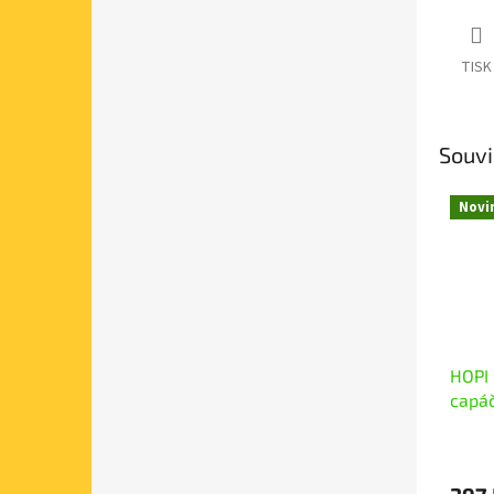
TISK
Souvi
Novi
HOPI
capáč
růžo