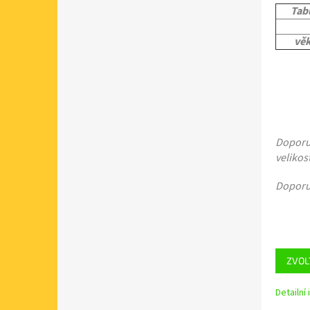
Tabu
věk
Doporu
velikos
Doporu
ZVOL
Detailní