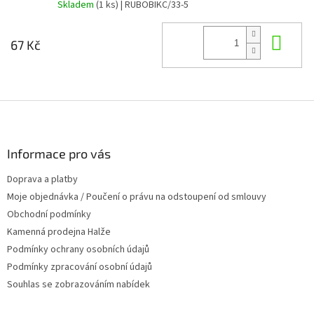
Skladem
(1 ks)
| RUBOBIKC/33-5
Do 
67 Kč
Z
á
p
a
Informace pro vás
t
Doprava a platby
í
Moje objednávka / Poučení o právu na odstoupení od smlouvy
Obchodní podmínky
Kamenná prodejna Halže
Podmínky ochrany osobních údajů
Podmínky zpracování osobní údajů
Souhlas se zobrazováním nabídek