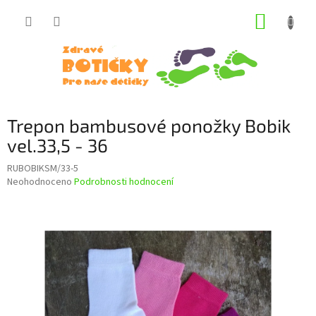
Přejít
NÁKUP
na
obsah
KOŠÍK
Trepon bambusové ponožky Bobik
vel.33,5 - 36
RUBOBIKSM/33-5
Průměrné
Neohodnoceno
Podrobnosti hodnocení
hodnocení
produktu
je
0,0
z
5
hvězdiček.