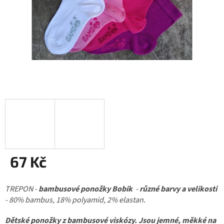
67 Kč
Měrná
TREPON -
cena:
bambusové ponožky Bobik
-
různé barvy a
velikosti
- 80% bambus, 18% polyamid, 2% elastan.
Dětské ponožky z bambusové viskózy. Jsou jemné, měkké na