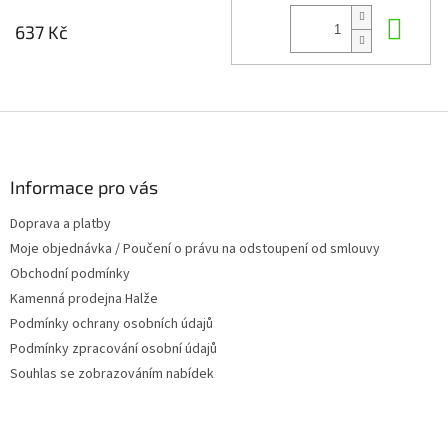
Do 
637 Kč
Z
á
p
a
Informace pro vás
t
Doprava a platby
í
Moje objednávka / Poučení o právu na odstoupení od smlouvy
Obchodní podmínky
Kamenná prodejna Halže
Podmínky ochrany osobních údajů
Podmínky zpracování osobní údajů
Souhlas se zobrazováním nabídek