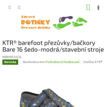
Přejít
NÁKUP
na
obsah
KOŠÍK
KTR® barefoot přezůvky/bačkory
Bare 16 šedo-modrá/stavební stroje
KRBARE16/21
Průměrné
Neohodnoceno
Podrobnosti hodnocení
Značka:
KTR®
Novinka
hodnocení
produktu
je
0,0
z
5
hvězdiček.