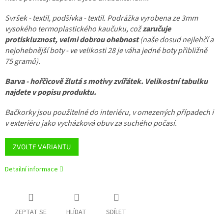
Svršek - textil, podšívka - textil.
Podrážka vyrobena ze 3mm
vysokého termoplastického kaučuku, což
zaručuje
protiskluznost, velmi dobrou ohebnost
(naše dosud nejlehčí a
nejohebnější boty - ve velikosti 28 je váha jedné boty přibližně
75 gramů).
Barva - hořčicově žlutá s motivy zvířátek. Velikostní tabulku
najdete v popisu produktu.
Bačkorky jsou použitelné do interiéru, v omezených případech i
v exteriéru jako vycházková obuv za suchého počasí.
ZVOLTE VARIANTU
Detailní informace
ZEPTAT SE
HLÍDAT
SDÍLET