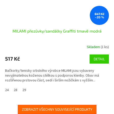
647 Kč
–20 %
MILAMI přezůvky/sandálky Graffiti tmavě modrá
Skladem
(1 ks)
517 Kč
DETAIL
Bačkorky/tenisky srbského výrobce MILAMI jsou vybaveny
nevyjímatelnou koženou stélkou s podporou klenby. Obuv má
rozšířenou prstovou část, sedí i širším nožičkám s vyšším...
24
28
29
ZOBRAZIT VŠECHNY SOUVISEJÍCÍ PRODUKTY