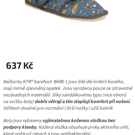
637 Kč
Měrná
Bačkorky KTR® barefoot BARE 1 jsou šité dle kritérií bosého,
cena:
mají mírně zpevněný opatek. Jsou vyrobeny pouze ze zdravotně
nezávadných materiálů. Díky sandálkovému typu (více otvorů
na svršku boty)
dobře větrají a tím zlepšují komfort při nošení
.
Střihem vhodné pro normální i širší nožky i užší kotník
Boty jsou vybaveny
vyjímatelnou koženou vložkou
bez
podpory klenby.
Kožená vložka obsahuje prvky aktivního uhlí,
které pohlcují zápach a jsou antibakteriální.