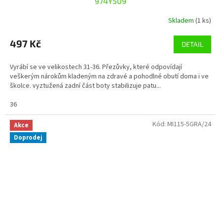
974Y509
Skladem
(1 ks)
497 Kč
DETAIL
Vyrábí se ve velikostech 31-36. Přezůvky, které odpovídají
veškerým nárokům kladeným na zdravé a pohodlné obutí doma i ve
školce. vyztužená zadní část boty stabilizuje patu...
36
Kód:
MI115-5GRA/24
Akce
Doprodej