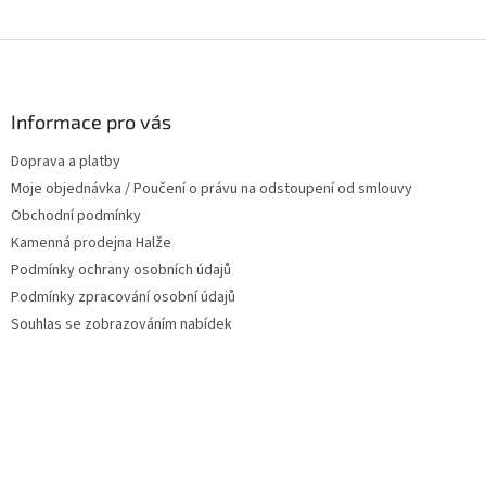
Z
á
p
a
Informace pro vás
t
Doprava a platby
í
Moje objednávka / Poučení o právu na odstoupení od smlouvy
Obchodní podmínky
Kamenná prodejna Halže
Podmínky ochrany osobních údajů
Podmínky zpracování osobní údajů
Souhlas se zobrazováním nabídek