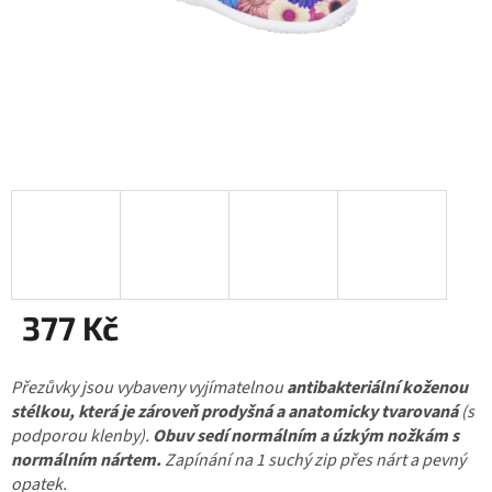
377 Kč
Měrná
Přezůvky jsou vybaveny vyjímatelnou
cena:
antibakteriální koženou
stélkou, která je zároveň prodyšná a anatomicky tvarovaná
(s
podporou klenby).
Obuv
sedí normálním a úzkým nožkám s
normálním nártem.
Zapínání na 1 suchý zip přes nárt a pevný
opatek.