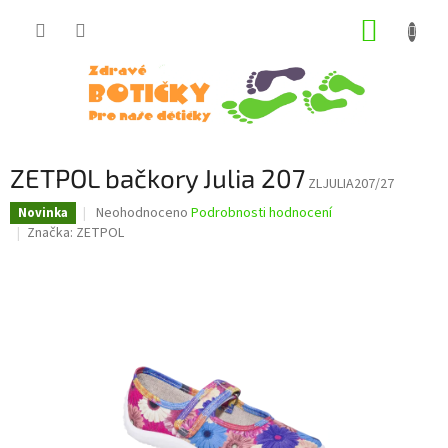
Přejít
NÁKUP
na
obsah
KOŠÍK
ZETPOL bačkory Julia 207
ZLJULIA207/27
Průměrné
Neohodnoceno
Podrobnosti hodnocení
Novinka
hodnocení
Značka:
ZETPOL
produktu
je
0,0
z
5
hvězdiček.