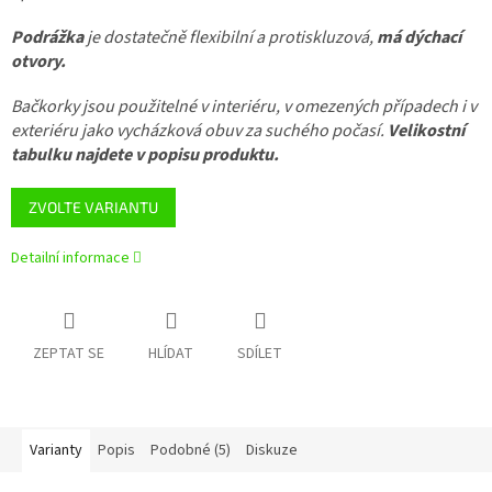
Podrážka
je dostatečně flexibilní a protiskluzová,
má dýchací
otvory.
Bačkorky jsou použitelné v interiéru, v omezených případech i v
exteriéru jako vycházková obuv za suchého počasí.
Velikostní
tabulku najdete v popisu produktu.
ZVOLTE VARIANTU
Detailní informace
ZEPTAT SE
HLÍDAT
SDÍLET
Varianty
Popis
Podobné (5)
Diskuze