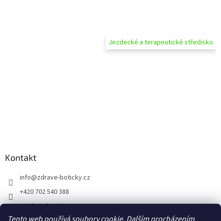
Jezdecké a terapeutické středisko
Kontakt
info
@
zdrave-boticky.cz
+420 702 540 388
@zdraveboticky
Tento web používá soubory cookie. Dalším procházením
zdraveboticky