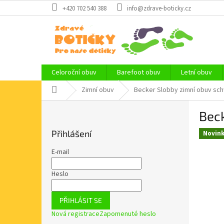
Přejít
+420 702 540 388
info@zdrave-boticky.cz
na
obsah
Celoroční obuv
Barefoot obuv
Letní obuv
Domů
Zimní obuv
Becker Slobby zimní obuv sch
P
Bec
o
s
Přihlášení
Novin
t
r
E-mail
a
n
Heslo
n
í
PŘIHLÁSIT SE
p
Nová registrace
Zapomenuté heslo
a