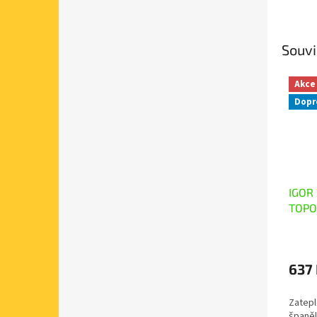
Souvi
Akce
Dopr
IGOR 
TOPO
003
637
Zatepl
španěl