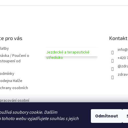
e pro vás
Kontakt
latby
info
@
Jezdecké a terapeutické
návka / Poučení o
středisko
+420 
dstoupení od
@zdra
podmínky
zdrav
odejna Halže
chrany osobních
pracování osobní
užívá soubory cookie. Dalším
 zobrazováním
Odmítnout
tohoto webu vyjadřujete souhlas s jejich
D CZ