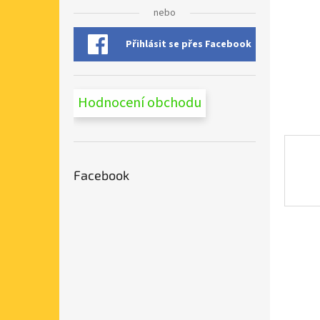
n
nebo
e
l
Přihlásit se přes Facebook
Hodnocení obchodu
Facebook