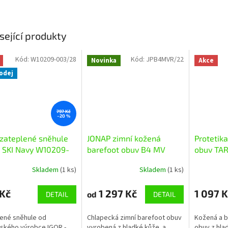
sející produkty
Kód:
W10209-003/28
Kód:
JPB4MVR/22
Novinka
Akce
odej
797 Kč
–20 %
zateplené sněhule
JONAP zimní kožená
Protetika
 SKI Navy W10209-
barefoot obuv B4 MV
obuv TA
růžová
Skladem
(1 ks)
Skladem
(1 ks)
 Kč
1 297 Kč
1 097 K
od
DETAIL
DETAIL
ené sněhule od
Chlapecká zimní barefoot obuv
Kožená a b
ského výrobce IGOR -
vyrobená z hladké kůže a
obuv z hla