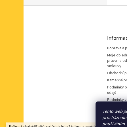
Z
á
p
a
t
Informac
í
Doprava a p
Moje objed
právu na o
smlouvy
Obchodní 
Kamenná pr
Podmínky o
údajů
Podmínky z
údajů
Tento web po
Souhlas se
procházením 
nabídek
používáním.
Poštovné a balné 87,- Kč prostřednictvím Zásilkovny na výdejní místo Z-point, DP