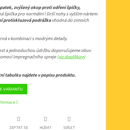
patek, zvýšený okop proti odření špičky,
á špička pro normální i širší nohy s vyšším nártem.
ní protiskluzová podrážka
vhodná do zimních
rná v kombinaci s modrými detaily.
lost a jednoduchou údržbu doporučujeme obuv
 pomocí impregnačního spreje
(viz doplňkový
.
ní tabulku najdete v popisu produktu.
E VARIANTU
informace
ZEPTAT SE
HLÍDAT
SDÍLET