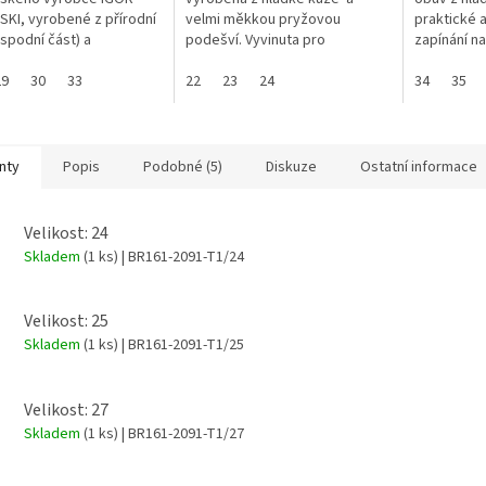
KI, vyrobené z přírodní
velmi měkkou pryžovou
praktické 
spodní část) a
podešví. Vyvinuta pro
zapínání na
ických materiálů, proto
maximální flexibilitu a lehkost
vyšší nad k
ostatečně ohebné.
29
30
33
obuvi, která vyhovuje
22
23
24
syntetický
34
35
jsou již pro...
současným trendům...
Zvýšený...
nty
Popis
Podobné (5)
Diskuze
Ostatní informace
Velikost: 24
Skladem
(1 ks)
| BR161-2091-T1/24
Velikost: 25
Skladem
(1 ks)
| BR161-2091-T1/25
Velikost: 27
Skladem
(1 ks)
| BR161-2091-T1/27