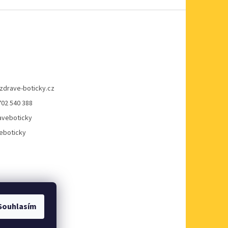
zdrave-boticky.cz
702 540 388
veboticky
eboticky
Souhlasím