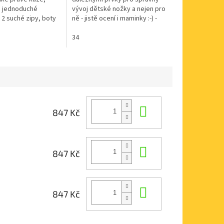
a jednoduché
vývoj dětské nožky a nejen pro
 2 suché zipy, boty
ně - jistě ocení i maminky :-) -
otník - zateplené
uvnitř zateplená podšívkou
m hustým kožíškem.
IMACTEX-LANA - velmi...
34
Do košíku
847 Kč
Do košíku
847 Kč
Do košíku
847 Kč