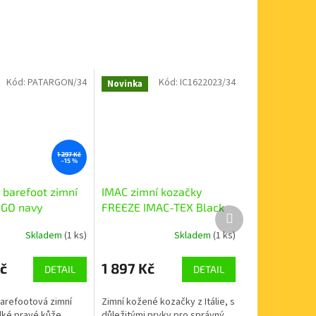
Kód:
PATARGON/34
Kód:
IC1622023/34
Novinka
1 297 Kč
–15 %
 barefoot zimní
IMAC zimní kozačky
RGO navy
FREEZE IMAC-TEX Black
Další
produkt
Skladem
(1 ks)
Skladem
(1 ks)
č
1 897 Kč
DETAIL
DETAIL
arefootová zimní
Zimní kožené kozačky z Itálie, s
dké pravé kůže,
důležitými prvky pro správný