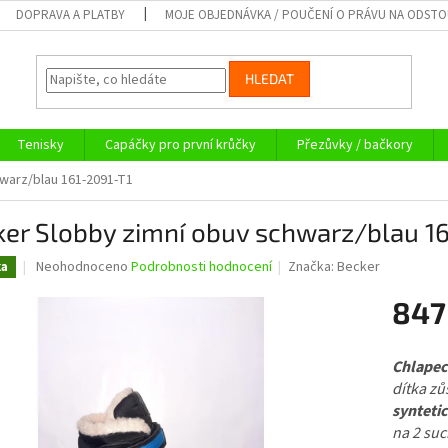
DOPRAVA A PLATBY
MOJE OBJEDNÁVKA / POUČENÍ O PRÁVU NA ODST
HLEDAT
Tenisky
Capáčky pro první krůčky
Přezůvky / bačkory
warz/blau 161-2091-T1
ker Slobby zimní obuv schwarz/blau 1
Průměrné
Neohodnoceno
Podrobnosti hodnocení
Značka:
Becker
ka
hodnocení
produktu
847
je
0,0
Měrná
z
cena:
Chlapec
5
dítka zů
hvězdiček.
syntetic
na 2 suc