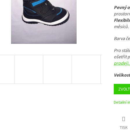
Pevný o
prostorn
Flexibil
měsíců.
Barva če
Pro stá
ošetřit
prodej)
Velikost
ZVOLT
Detailní 
TISK