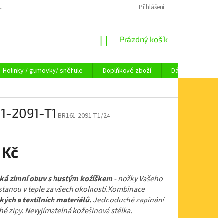
OUPENÍ OD SMLOUVY
OBCHODNÍ PODMÍNKY
Přihlášení
KAMENNÁ PRODEJNA HA
NÁKUPNÍ
Prázdný košík
KOŠÍK
Holinky / gumovky/ sněhule
Doplňkové zboží
Dárkové pouka
61-2091-T1
BR161-2091-T1/24
 Kč
ká zimní obuv s hustým kožíškem
- nožky Vašeho
stanou v teple za všech okolností.Kombinace
kých a textilních materiálů.
Jednoduché zapínání
hé zipy. Nevyjímatelná kožešinová stélka.