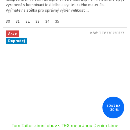
vyrobená v kombinaci textilního a syntetického materiálu.
Vyjímatelná stélka pro správný výběr velikosti....
30
31
32
33
34
35
Kód:
TT637025D/27
Akce
Doprodej
1 247 Kč
–20 %
Tom Tailor zimní obuv s TEX mebránou Denim Lime