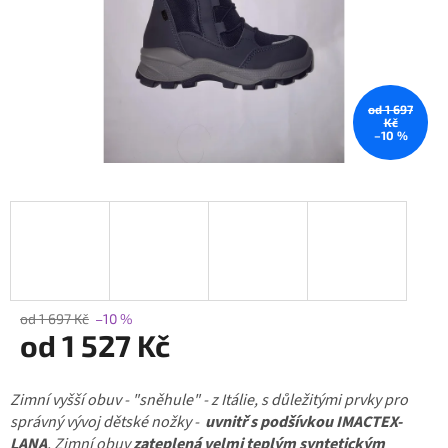
od 1 697
Kč
–10 %
od 1 697 Kč
–10 %
od
1 527 Kč
Měrná
Zimní vyšší obuv - "sněhule" - z Itálie, s důležitými prvky pro
cena:
správný vývoj dětské nožky -
uvnitř s podšívkou IMACTEX-
LANA
. Zimní obuv
zateplená velmi teplým syntetickým