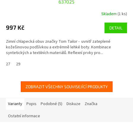
637025
Skladem
(1 ks)
997 Kč
DETAIL
Zimní chlapecká obuv značky Tom Tailor - uvnitř zateplené
kožešinovou podšívkou a extrémně lehké boty. Kombinace
syntetických a textilních materiálů. Reflexní prvky pro...
27
29
ZOBRAZIT VŠECHNY SOUVISEJÍCÍ PRODUKTY
Varianty
Popis
Podobné (5)
Diskuze
Značka
Ostatní informace