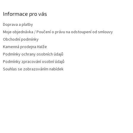
á
p
a
Informace pro vás
t
Doprava a platby
í
Moje objednávka / Poučení o právu na odstoupení od smlouvy
Obchodní podmínky
Kamenná prodejna Halže
Podmínky ochrany osobních údajů
Podmínky zpracování osobní údajů
Souhlas se zobrazováním nabídek