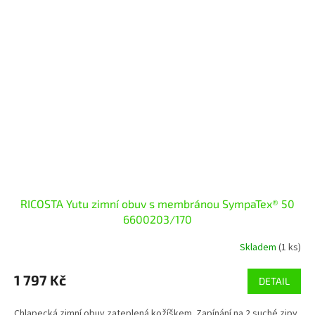
RICOSTA Yutu zimní obuv s membránou SympaTex® 50
6600203/170
Skladem
(1 ks)
1 797 Kč
DETAIL
Chlapecká zimní obuv zateplená kožíškem. Zapínání na 2 suché zipy,