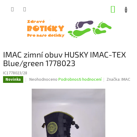
Přejít
NÁKUP
na
obsah
KOŠÍK
IMAC zimní obuv HUSKY IMAC-TEX
Blue/green 1778023
IC1778023/28
Průměrné
Neohodnoceno
Podrobnosti hodnocení
Značka:
IMAC
Novinka
hodnocení
produktu
je
0,0
z
5
hvězdiček.