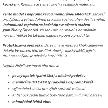
kožíškem.
Kombinace syntetických a textilních materiálů.
Tento model s nepromokavou membránou IMAC-TEX,
zároveň
prodyšnou a větruodolnou pro stále suché nohy v dešti i sněhu.
Jednoduché zapínání na boční zip s možností utažení
gumičkou přes holeň.
Vhodný pro normální s normálním
nártem.
Velikostní tabulku najdete v popisu produktu.
Protiskluzová podrážka.
Barva tmavě modrá s khaki zelenými
detaily. Výrobcem této kvalitní obuvi je italský IMAC, jejichž
druhou značkou je dětská obuv PRIMIGI.
Nejdůležitější vlastnosti této obuvi:
pevný opatek (patní část) a ohebná podešev
membrána IMAC-TEX
(prodyšná a nepromokavá)
vyjímatelná stélka pro výběr správné velikosti
Antishock zadní tlumič boty (pod patou - tlumící nárazy)
mimořádně lehká obuv