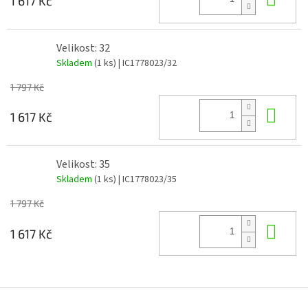
1 617 Kč
Velikost: 32
Skladem
(1 ks)
| IC1778023/32
1 797 Kč
Do 
1 617 Kč
Velikost: 35
Skladem
(1 ks)
| IC1778023/35
1 797 Kč
Do 
1 617 Kč
Z