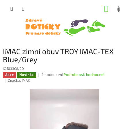
Přejít
NÁKUP
na
obsah
KOŠÍK
IMAC zimní obuv TROY IMAC-TEX
Blue/Grey
IC483308/20
Průměrné
1 hodnocení
Podrobnosti hodnocení
Akce
Novinka
hodnocení
Značka:
IMAC
produktu
je
5,0
z
5
hvězdiček.