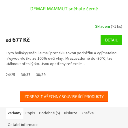
DEMAR MAMMUT sněhule černé
Skladem
(>1 ks)
677 Kč
od
DETAIL
Tyto holinky/sněhule mají protiskluzovou podrážku a vyjímatelnou
hřejivou vložku ze 100% ovčí vlny. Mrazuvzdorné do -30°C, lze
utáhnout přes lýtko. Jsou opatřeny reflexním...
24/25
36/37
38/39
ZOBRAZIT VŠECHNY SOUVISEJÍCÍ PRODUKTY
Varianty
Popis
Podobné (5)
Diskuze
Značka
Ostatní informace