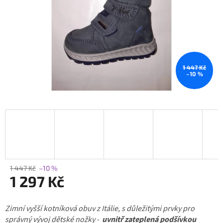
1 447 Kč
–10 %
1 447 Kč
–10 %
1 297 Kč
Měrná
Zimní vyšší kotníková obuv z Itálie, s důležitými prvky pro
cena:
správný vývoj dětské nožky -
uvnitř zateplená podšívkou