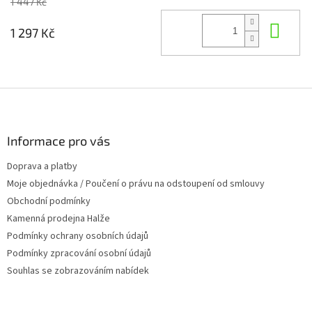
1 447 Kč
Do 
1 297 Kč
Z
á
p
a
Informace pro vás
t
Doprava a platby
í
Moje objednávka / Poučení o právu na odstoupení od smlouvy
Obchodní podmínky
Kamenná prodejna Halže
Podmínky ochrany osobních údajů
Podmínky zpracování osobní údajů
Souhlas se zobrazováním nabídek