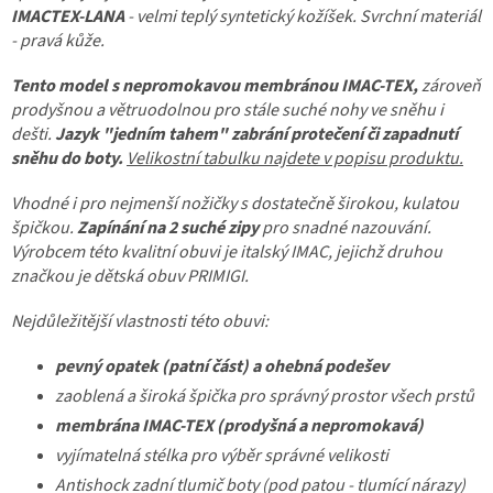
IMACTEX-LANA
- velmi teplý syntetický kožíšek. Svrchní materiál
- pravá kůže.
Tento model s nepromokavou membránou IMAC-TEX,
zároveň
prodyšnou a větruodolnou pro stále suché nohy ve sněhu i
dešti.
Jazyk "jedním tahem" zabrání protečení či zapadnutí
sněhu do boty.
Velikostní tabulku najdete v popisu produktu.
Vhodné i pro nejmenší nožičky s dostatečně širokou, kulatou
špičkou.
Zapínání na 2 suché zipy
pro snadné nazouvání.
Výrobcem této kvalitní obuvi je italský IMAC, jejichž druhou
značkou je dětská obuv PRIMIGI.
Nejdůležitější vlastnosti této obuvi:
pevný opatek (patní část) a ohebná podešev
zaoblená a široká špička pro správný prostor všech prstů
membrána IMAC-TEX
(prodyšná a nepromokavá)
vyjímatelná stélka pro výběr správné velikosti
Antishock zadní tlumič boty (pod patou - tlumící nárazy)