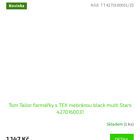
Kód:
TT4270160031/25
Novinka
Tom Tailor farmářky s TEX mebránou black multi Stars
4270160031
Skladem
(1 ks)
1 147 Kč
DETAIL