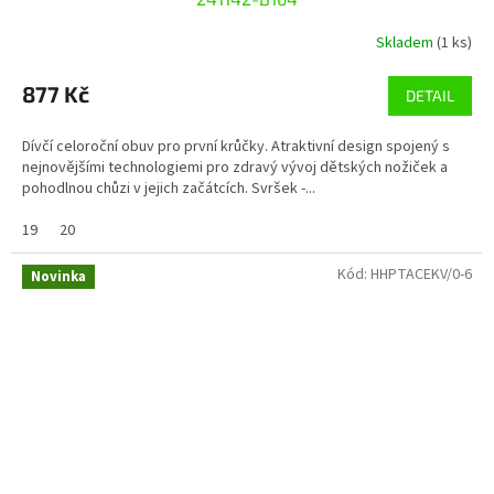
Skladem
(1 ks)
877 Kč
DETAIL
Dívčí celoroční obuv pro první krůčky. Atraktivní design spojený s
nejnovějšími technologiemi pro zdravý vývoj dětských nožiček a
pohodlnou chůzi v jejich začátcích. Svršek -...
19
20
Kód:
HHPTACEKV/0-6
Novinka