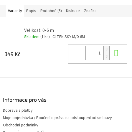
Varianty
Popis
Podobné (5)
Diskuze
Značka
Velikost: 0-6 m
Skladem
(1 ks)
| CI TENISKY M/0-6M
Do 
349 Kč
Z
á
p
a
Informace pro vás
t
Doprava a platby
í
Moje objednávka / Poučení o právu na odstoupení od smlouvy
Obchodní podmínky