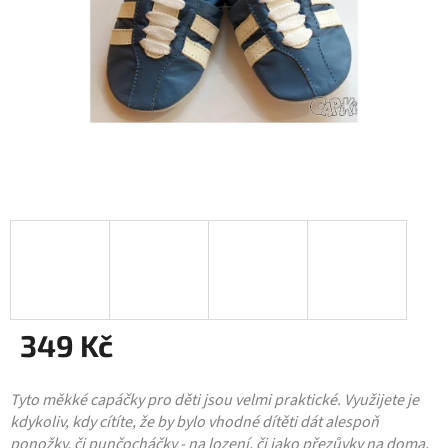
349 Kč
Měrná
Tyto měkké capáčky pro děti jsou velmi praktické. Využijete je
cena:
kdykoliv, kdy cítíte, že by bylo vhodné dítěti dát alespoň
ponožky, či punčocháčky - na lození, či jako přezůvky na doma,