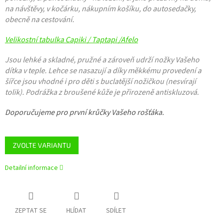
na návštěvy, v kočárku, nákupním košíku, do autosedačky,
obecně na cestování.
Velikostní tabulka Capiki / Taptapi /Afelo
Jsou lehké a skladné, pružné a zároveň udrží nožky Vašeho
dítka v teple. Lehce se nasazují a díky měkkému provedení a
šířce jsou vhodné i pro děti s buclatější nožičkou (nesvírají
tolik). Podrážka z broušené kůže je přirozeně antiskluzová.
Doporučujeme pro první krůčky Vašeho rošťáka.
ZVOLTE VARIANTU
Detailní informace
ZEPTAT SE
HLÍDAT
SDÍLET