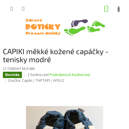
Přejít
NÁKUP
na
obsah
KOŠÍK
CAPIKI měkké kožené capáčky -
tenisky modré
CI TENISKY M/0-6M
Průměrné
1 hodnocení
Podrobnosti hodnocení
Novinka
hodnocení
Značka:
Capiki / TAPTAPI / AFELO
produktu
je
5,0
z
5
hvězdiček.