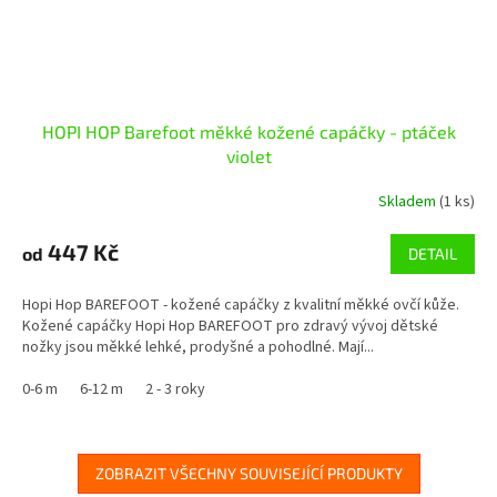
HOPI HOP Barefoot měkké kožené capáčky - ptáček
violet
Skladem
(1 ks)
447 Kč
od
DETAIL
Hopi Hop BAREFOOT - kožené capáčky z kvalitní měkké ovčí kůže.
Kožené capáčky Hopi Hop BAREFOOT pro zdravý vývoj dětské
nožky jsou měkké lehké, prodyšné a pohodlné. Mají...
0-6 m
6-12 m
2 - 3 roky
ZOBRAZIT VŠECHNY SOUVISEJÍCÍ PRODUKTY