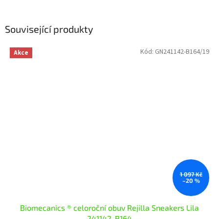
Související produkty
Kód:
GN241142-B164/19
Akce
1 097 Kč
–20 %
Biomecanics ® celoroční obuv Rejilla Sneakers Lila
241142-B164