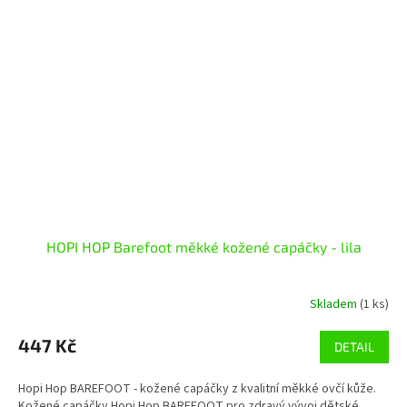
HOPI HOP Barefoot měkké kožené capáčky - lila
Skladem
(1 ks)
447 Kč
DETAIL
Hopi Hop BAREFOOT - kožené capáčky z kvalitní měkké ovčí kůže.
Kožené capáčky Hopi Hop BAREFOOT pro zdravý vývoj dětské