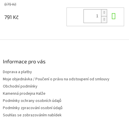
879 Kč
Do 
791 Kč
Z
á
p
a
Informace pro vás
t
Doprava a platby
í
Moje objednávka / Poučení o právu na odstoupení od smlouvy
Obchodní podmínky
Kamenná prodejna Halže
Podmínky ochrany osobních údajů
Podmínky zpracování osobní údajů
Souhlas se zobrazováním nabídek