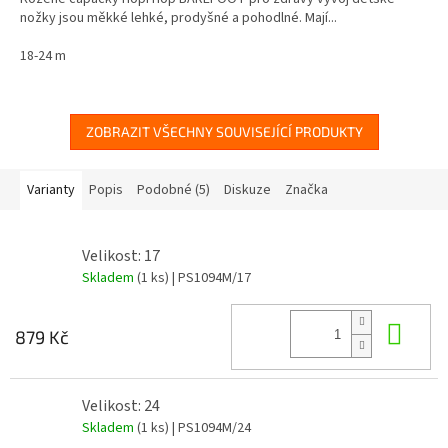
nožky jsou měkké lehké, prodyšné a pohodlné. Mají...
18-24 m
ZOBRAZIT VŠECHNY SOUVISEJÍCÍ PRODUKTY
Varianty
Popis
Podobné (5)
Diskuze
Značka
Velikost: 17
Skladem
(1 ks)
| PS1094M/17
Do 
879 Kč
Velikost: 24
Skladem
(1 ks)
| PS1094M/24