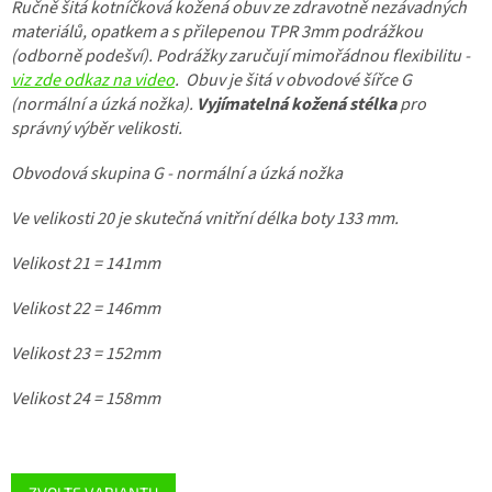
Ručně šitá kotníčková kožená obuv ze zdravotně nezávadných
materiálů, opatkem a s přilepenou TPR 3mm podrážkou
(odborně podešví). Podrážky zaručují mimořádnou flexibilitu -
viz zde odkaz na video
. Obuv je šitá v obvodové šířce G
(normální a úzká nožka).
Vyjímatelná kožená stélka
pro
správný výběr velikosti.
Obvodová skupina G - normální a úzká nožka
Ve velikosti 20 je skutečná vnitřní délka boty 133 mm.
Velikost 21 = 141mm
Velikost 22 = 146mm
Velikost 23 = 152mm
Velikost 24 = 158mm