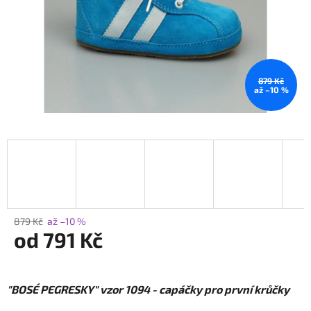
879 Kč
až –10 %
879 Kč
až –10 %
od
791 Kč
Měrná
cena:
"BOSÉ PEGRESKY" vzor 1094 - capáčky pro první krůčky