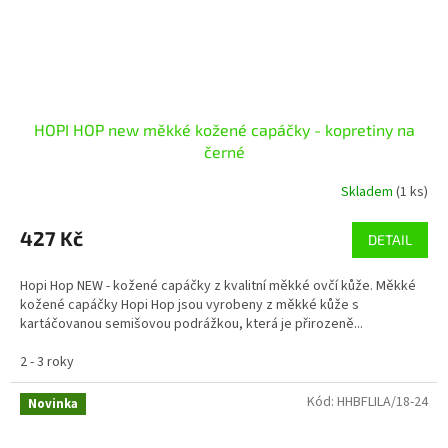
HOPI HOP new měkké kožené capáčky - kopretiny na
černé
Skladem
(1 ks)
427 Kč
DETAIL
Hopi Hop NEW - kožené capáčky z kvalitní měkké ovčí kůže. Měkké
kožené capáčky Hopi Hop jsou vyrobeny z měkké kůže s
kartáčovanou semišovou podrážkou, která je přirozeně...
2 - 3 roky
Kód:
HHBFLILA/18-24
Novinka