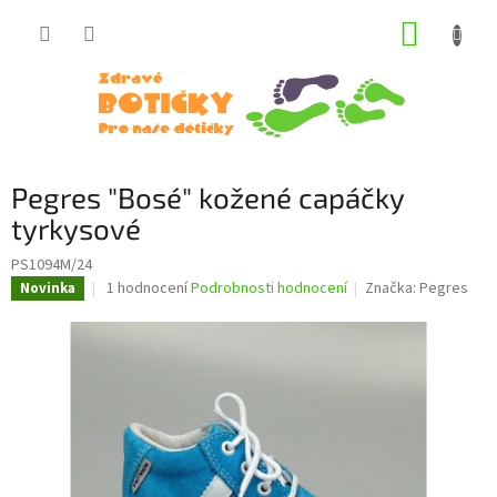
Přejít
NÁKUP
na
obsah
KOŠÍK
Pegres "Bosé" kožené capáčky
tyrkysové
PS1094M/24
Průměrné
1 hodnocení
Podrobnosti hodnocení
Značka:
Pegres
Novinka
hodnocení
produktu
je
5,0
z
5
hvězdiček.