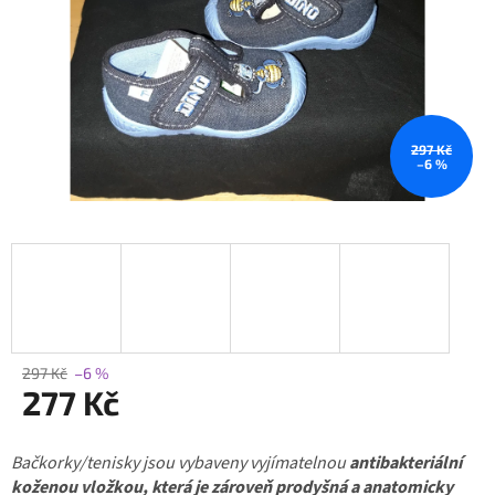
297 Kč
–6 %
297 Kč
–6 %
277 Kč
Měrná
Bačkorky/tenisky jsou vybaveny vyjímatelnou
cena:
antibakteriální
koženou vložkou, která je zároveň prodyšná a anatomicky