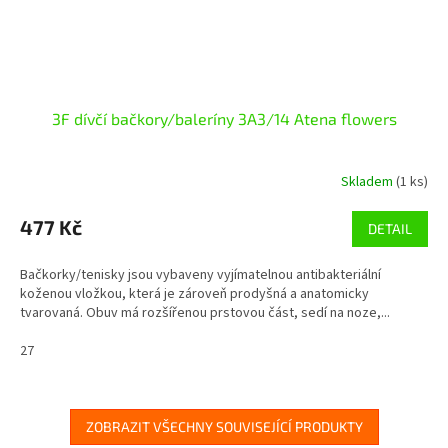
3F dívčí bačkory/baleríny 3A3/14 Atena flowers
Skladem
(1 ks)
477 Kč
DETAIL
Bačkorky/tenisky jsou vybaveny vyjímatelnou antibakteriální
koženou vložkou, která je zároveň prodyšná a anatomicky
tvarovaná. Obuv má rozšířenou prstovou část, sedí na noze,...
27
ZOBRAZIT VŠECHNY SOUVISEJÍCÍ PRODUKTY