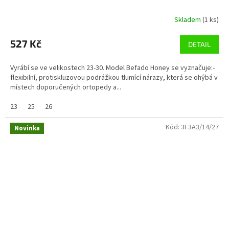
Skladem
(1 ks)
527 Kč
DETAIL
Vyrábí se ve velikostech 23-30. Model Befado Honey se vyznačuje:-
flexibilní, protiskluzovou podrážkou tlumící nárazy, která se ohýbá v
místech doporučených ortopedy a...
23
25
26
Kód:
3F3A3/14/27
Novinka