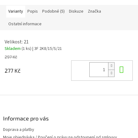
Varianty
Popis
Podobné (5)
Diskuze
Značka
Ostatní informace
Velikost: 21
Skladem
(1 ks)
| 3F 2K8/15/S/21
297 Kč
Do 
277 Kč
Z
á
p
a
Informace pro vás
t
Doprava a platby
í
Moje objednávka / Poučení o právu na odstoupení od smlouvy