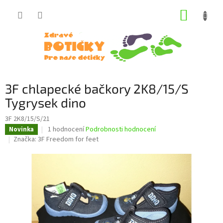
Přejít
NÁKUP
na
obsah
KOŠÍK
3F chlapecké bačkory 2K8/15/S
Tygrysek dino
3F 2K8/15/S/21
Průměrné
1 hodnocení
Podrobnosti hodnocení
Novinka
hodnocení
Značka:
3F Freedom for feet
produktu
je
5,0
z
5
hvězdiček.