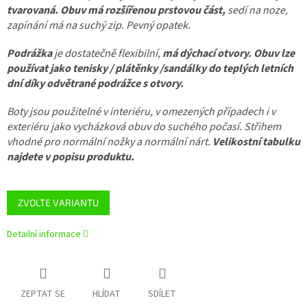
tvarovaná. Obuv má rozšířenou prstovou část,
sedí na noze,
zapínání má na suchý zip. Pevný opatek.
Podrážka
je dostatečně flexibilní,
má dýchací otvory. Obuv lze
používat jako tenisky / plátěnky /sandálky do teplých letních
dní díky odvětrané podrážce s otvory.
Boty jsou použitelné v interiéru, v omezených případech i v
exteriéru jako vycházková obuv do suchého počasí. Střihem
vhodné pro normální nožky a normální nárt.
Velikostní tabulku
najdete v popisu produktu.
ZVOLTE VARIANTU
Detailní informace
ZEPTAT SE
HLÍDAT
SDÍLET