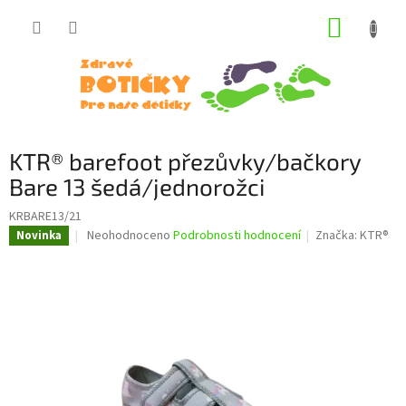
Přejít
NÁKUP
na
obsah
KOŠÍK
KTR® barefoot přezůvky/bačkory
Bare 13 šedá/jednorožci
KRBARE13/21
Průměrné
Neohodnoceno
Podrobnosti hodnocení
Značka:
KTR®
Novinka
hodnocení
produktu
je
0,0
z
5
hvězdiček.