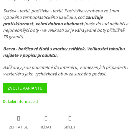
Svršek - textil, podšívka - textil.
Podrážka vyrobena ze 3mm
vysokého termoplastického kaučuku, což
zaručuje
protiskluznost, velmi dobrou ohebnost
(naše dosud nejlehčí a
nejohebnější boty - ve velikosti 28 je váha jedné boty přibližně
75 gramů).
Barva - hořčicově žlutá s motivy zvířátek. Velikostní tabulku
najdete v popisu produktu.
Bačkorky jsou použitelné do interiéru, v omezených případech i
v exteriéru jako vycházková obuv za suchého počasí.
ZVOLTE VARIANTU
Detailní informace
ZEPTAT SE
HLÍDAT
SDÍLET