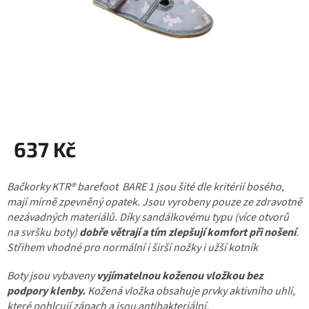
637 Kč
Měrná
Bačkorky KTR® barefoot BARE 1 jsou šité dle kritérií bosého,
cena:
mají mírně zpevněný opatek. Jsou vyrobeny pouze ze zdravotně
nezávadných materiálů. Díky sandálkovému typu (více otvorů
na svršku boty)
dobře větrají a tím zlepšují komfort při nošení
.
Střihem vhodné pro normální i širší nožky i užší kotník
Boty jsou vybaveny
vyjímatelnou koženou vložkou
bez
podpory klenby.
Kožená vložka obsahuje prvky aktivního uhlí,
které pohlcují zápach a jsou antibakteriální.