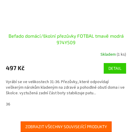
Befado domácí/školní přezůvky FOTBAL tmavě modrá
974Y509
Skladem
(1 ks)
497 Kč
DETAIL
Vyrábí se ve velikostech 31-36. Přezůvky, které odpovídají
veškerým nárokům kladeným na zdravé a pohodlné obutí doma i ve
školce. vyztužená zadní část boty stabilizuje patu...
36
ZOBRAZIT VŠECHNY SOUVISEJÍCÍ PRODUKTY