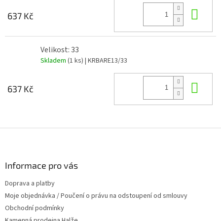
Do 
637 Kč
Velikost: 33
Skladem
(1 ks)
| KRBARE13/33
Do 
637 Kč
Z
á
p
a
Informace pro vás
t
Doprava a platby
í
Moje objednávka / Poučení o právu na odstoupení od smlouvy
Obchodní podmínky
Kamenná prodejna Halže