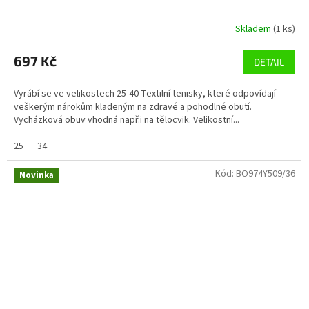
Skladem
(1 ks)
697 Kč
DETAIL
Vyrábí se ve velikostech 25-40 Textilní tenisky, které odpovídají
veškerým nárokům kladeným na zdravé a pohodlné obutí.
Vycházková obuv vhodná např.i na tělocvik. Velikostní...
25
34
Kód:
BO974Y509/36
Novinka