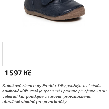
1 597 Kč
Měrná
cena:
Kotníkové zimní boty
Froddo.
Díky použitým materiálům -
anilínové kůži,
která je speciálně upravena při výrobě -
jsou
velmi lehké, poddajné a zároveň provzdušněné,
obzvláště vhodné pro první krůčky.