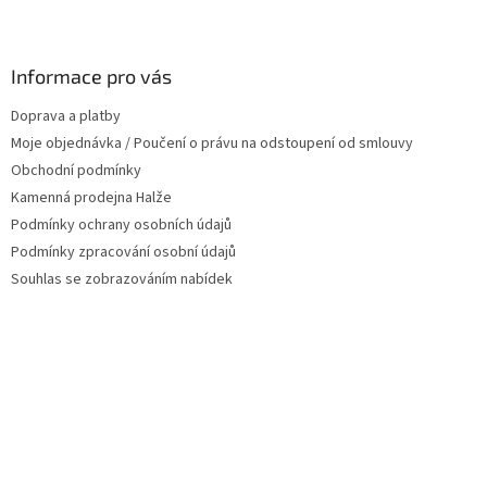
Z
á
p
a
Informace pro vás
t
Doprava a platby
í
Moje objednávka / Poučení o právu na odstoupení od smlouvy
Obchodní podmínky
Kamenná prodejna Halže
Podmínky ochrany osobních údajů
Podmínky zpracování osobní údajů
Souhlas se zobrazováním nabídek