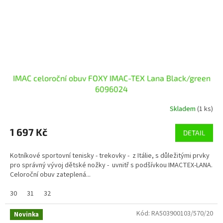
IMAC celoroční obuv FOXY IMAC-TEX Lana Black/green
6096024
Skladem
(1 ks)
1 697 Kč
DETAIL
Kotníkové sportovní tenisky - trekovky - z Itálie, s důležitými prvky
pro správný vývoj dětské nožky - uvnitř s podšívkou IMACTEX-LANA.
Celoroční obuv zateplená...
30
31
32
Kód:
RA503900103/570/20
Novinka