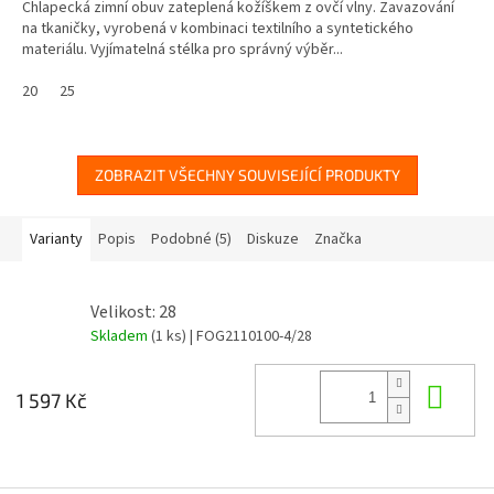
Chlapecká zimní obuv zateplená kožíškem z ovčí vlny. Zavazování
na tkaničky, vyrobená v kombinaci textilního a syntetického
materiálu. Vyjímatelná stélka pro správný výběr...
20
25
ZOBRAZIT VŠECHNY SOUVISEJÍCÍ PRODUKTY
Varianty
Popis
Podobné (5)
Diskuze
Značka
Velikost: 28
Skladem
(1 ks)
| FOG2110100-4/28
Do 
1 597 Kč