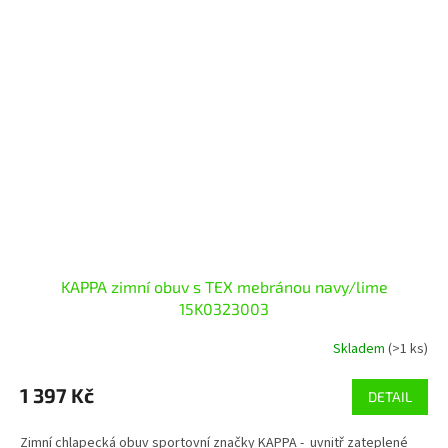
KAPPA zimní obuv s TEX mebránou navy/lime
15K0323003
Skladem
(>1 ks)
1 397 Kč
DETAIL
Zimní chlapecká obuv sportovní značky KAPPA - uvnitř zateplené