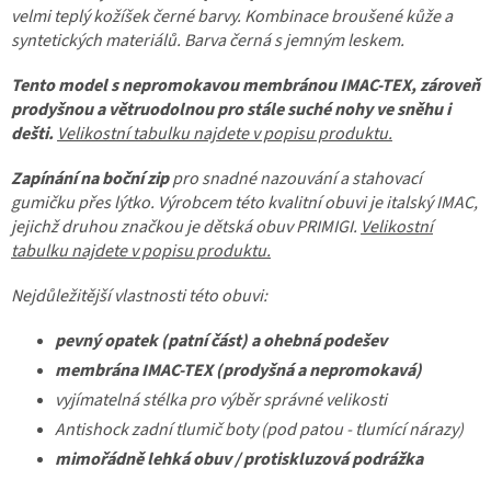
velmi teplý kožíšek černé barvy. Kombinace broušené kůže a
syntetických materiálů. Barva černá s jemným leskem.
Tento model s nepromokavou membránou IMAC-TEX, zároveň
prodyšnou a větruodolnou pro stále suché nohy ve sněhu i
dešti.
Velikostní tabulku najdete v popisu produktu.
Zapínání na boční zip
pro snadné nazouvání a stahovací
gumičku přes lýtko. Výrobcem této kvalitní obuvi je italský IMAC,
jejichž druhou značkou je dětská obuv PRIMIGI.
Velikostní
tabulku najdete v popisu produktu.
Nejdůležitější vlastnosti této obuvi:
pevný opatek (patní část) a ohebná podešev
membrána IMAC-TEX
(prodyšná a nepromokavá)
vyjímatelná stélka pro výběr správné velikosti
Antishock zadní tlumič boty (pod patou - tlumící nárazy)
mimořádně lehká obuv / protiskluzová podrážka