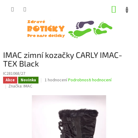
Přejít
NÁKUP
na
obsah
KOŠÍK
IMAC zimní kozačky CARLY IMAC-
TEX Black
IC281068/27
Průměrné
1 hodnocení
Podrobnosti hodnocení
Akce
Novinka
hodnocení
Značka:
IMAC
produktu
je
5,0
z
5
hvězdiček.