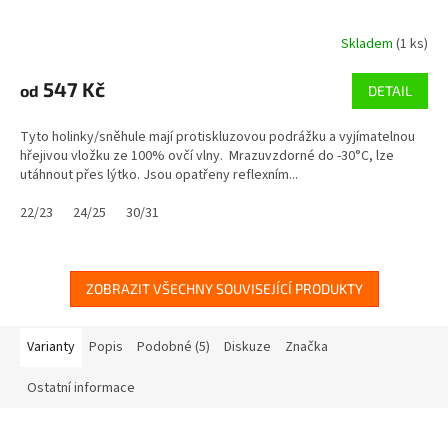
Skladem
(1 ks)
547 Kč
od
DETAIL
Tyto holinky/sněhule mají protiskluzovou podrážku a vyjímatelnou
hřejivou vložku ze 100% ovčí vlny. Mrazuvzdorné do -30°C, lze
utáhnout přes lýtko. Jsou opatřeny reflexním...
22/23
24/25
30/31
ZOBRAZIT VŠECHNY SOUVISEJÍCÍ PRODUKTY
Varianty
Popis
Podobné (5)
Diskuze
Značka
Ostatní informace