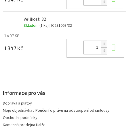
Velikost: 32
Skladem
(1 ks)
| IC281068/32
1 497 Kč
Do 
1 347 Kč
Z
á
p
a
Informace pro vás
t
Doprava a platby
í
Moje objednávka / Poučení o právu na odstoupení od smlouvy
Obchodní podmínky
Kamenná prodejna Halže