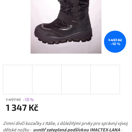
1 497 Kč
–10 %
1 497 Kč
–10 %
1 347 Kč
Měrná
Zimní dívčí kozačky z Itálie, s důležitými prvky pro správný vývoj
cena:
dětské nožky -
uvnitř zateplená podšívkou IMACTEX-LANA
-