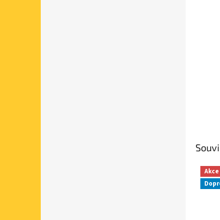
Souvi
Akce
Dopr