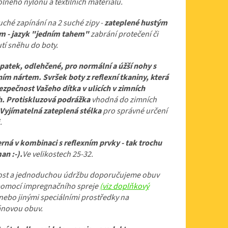
ného nylonu a textilních materiálů.
hé zapínání na 2 suché zipy -
zateplené hustým
m - jazyk "jedním tahem"
zabrání protečení či
tí sněhu do boty.
patek, odlehčené, pro normální a úžší nohy s
m nártem. Svršek boty z reflexní tkaniny, která
ezpečnost Vašeho dítka v ulicích
v zimních
h. Protiskluzová podrážka
vhodná do zimních
Vyjímatelná zateplená stélka
pro správné určení
.
rná v kombinaci s reflexním prvky - tak trochu
an :-).
Ve velikostech 25-32
.
lost a jednoduchou údržbu doporučujeme obuv
 pomocí impregnačního spreje
(viz doplňkový
nebo jinými speciálními prostředky na
novou obuv.