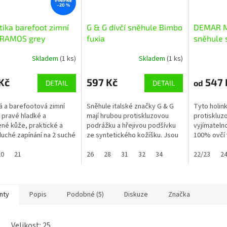
1 147 Kč
–20 %
tika barefoot zimní
G & G dívčí sněhule Bimbo
DEMAR 
 RAMOS grey
fuxia
sněhule 
Skladem
(1 ks)
Skladem
(1 ks)
Kč
597 Kč
547 
od
DETAIL
DETAIL
 a barefootová zimní
Sněhule italské značky G & G
Tyto holin
 pravé hladké a
mají hrubou protiskluzovou
protiskluz
né kůže, praktické a
podrážku a hřejivou podšívku
vyjímatelno
uché zapínání na 2 suché
ze syntetického kožíšku. Jsou
100% ovčí 
boty vyšší nad kotník -
nepromokavé a mrazuvzdorné
do -30°C, l
ené syntetickým hustým
20
21
do -40°C, lze je utáhnout...
26
28
31
32
34
lýtko. Jso
22/23
24
em....
reflexním...
nty
Popis
Podobné (5)
Diskuze
Značka
Velikost: 25