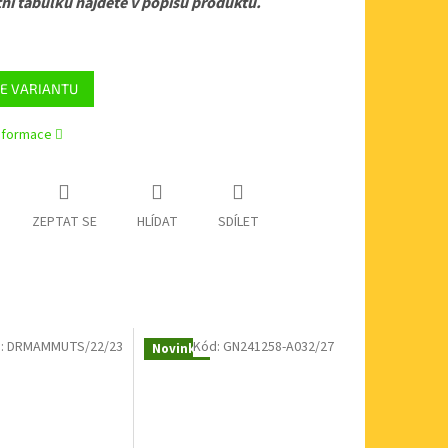
ní tabulku najdete v popisu produktu.
E VARIANTU
informace
ZEPTAT SE
HLÍDAT
SDÍLET
:
DRMAMMUTS/22/23
Kód:
GN241258-A032/27
Novinka