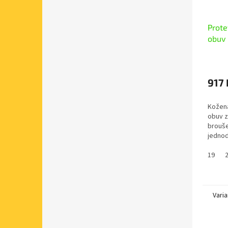
Prote
obuv
917 
Kožená
obuv z
brouše
jednod
zipy, 
zatepl
19
kožíšk
Varia