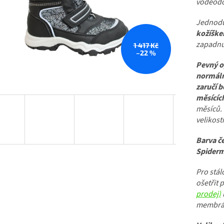
voděodol
Jednoduc
kožíške
zapadnu
1 417 Kč
–22 %
Pevný o
normální
zaručí b
měsícíc
měsíců.
velikosti
Barva če
Spiderm
Pro stá
ošetřit
prodej)
membrá