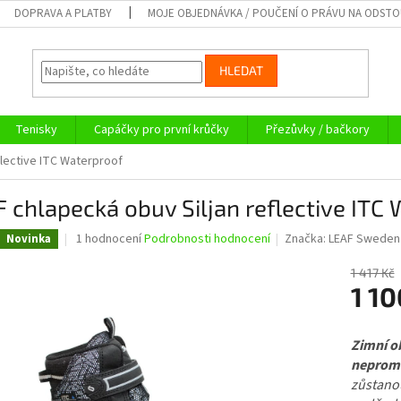
DOPRAVA A PLATBY
MOJE OBJEDNÁVKA / POUČENÍ O PRÁVU NA ODST
HLEDAT
Tenisky
Capáčky pro první krůčky
Přezůvky / bačkory
flective ITC Waterproof
 chlapecká obuv Siljan reflective ITC
Průměrné
1 hodnocení
Podrobnosti hodnocení
Značka:
LEAF Sweden
Novinka
hodnocení
produktu
1 417 Kč
je
1 10
5,0
z
Měrná
5
cena:
Zimní o
hvězdiček.
nepromo
zůstano