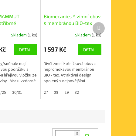
MAMMUT
Biomecanics ® zimní obuv
stříbrné
s membránou BIO-tex
Další
MAT 241258-A032
produkt
Skladem
(1 ks)
Skladem
(1 ks)
Kč
1 597 Kč
DETAIL
DETAIL
ky/sněhule mají
Dívčí zimní kotníčková obuv s
ovou podrážku a
nepromokavou membránou
u hřejivou vložku ze
BIO - tex. Atraktivní design
vlny. Mrazuvzdorné
spojený s nejnovějšími
ze utáhnout přes
technologiemi. Svršek -
u opatřeny
/25
30/31
syntetické a textilní materiály,
27
28
29
32
zateplená...