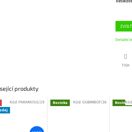
Velikost
ZVOLT
Detailní 
TISK
sející produkty
Kód:
PARAMOSG/19
Kód:
GGBIMBOF/26
Kód
Novinka
Novinka
odej