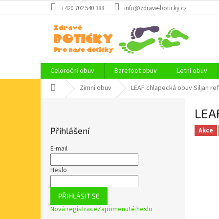
Přejít
+420 702 540 388
info@zdrave-boticky.cz
na
obsah
Celoroční obuv
Barefoot obuv
Letní obuv
Domů
Zimní obuv
LEAF chlapecká obuv Siljan re
P
LEAF
o
s
Přihlášení
Akce
t
r
E-mail
a
n
Heslo
n
í
PŘIHLÁSIT SE
p
Nová registrace
Zapomenuté heslo
a