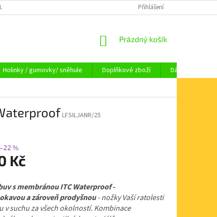
OUPENÍ OD SMLOUVY
OBCHODNÍ PODMÍNKY
Přihlášení
KAMENNÁ PRODEJNA HA
NÁKUPNÍ
Prázdný košík
KOŠÍK
Holinky / gumovky/ sněhule
Doplňkové zboží
Dárkové pouka
 Waterproof
LFSILJANR/25
–22 %
0 Kč
buv s membránou ITC Waterproof -
kavou a zároveň prodyšnou
- nožky Vaší ratolesti
u v suchu za všech okolností. Kombinace